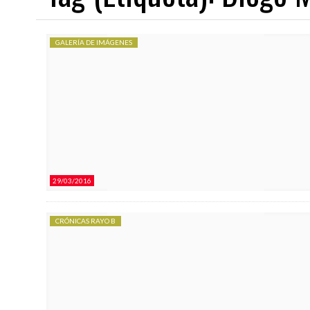
GALERÍA DE IMÁGENES
03/08/2026
03/08/2026
NDEAR
EL JUVENIL A 26/27 COMIENZA EN EL EXILIO
EL RAYO B 2026/27 COMIENZ
29/03/2016
CRÓNICAS RAYO B