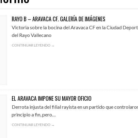
RAYO B – ARAVACA CF. GALERÍA DE IMÁGENES
Victoria sobre la bocina del Aravaca CF en la Ciudad Deport
01/08/2026
31/07/2026
del Rayo Vallecano
A EN EL EXILIO
¡QUE OS DEN MORCILLA!
AVANZAN LAS OBRA
CONTINUAR LEYENDO →
EL ARAVACA IMPONE SU MAYOR OFICIO
Derrota injusta del filial rayista en un partido que controlaro
principio a fin, pero…
CONTINUAR LEYENDO →