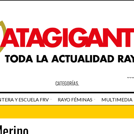
S
SOB
CATEGORÍAS.
TERA Y ESCUELA FRV
RAYO FÉMINAS
MULTIMEDIA
an Pedro Navarro
Newspaper Matagigantes
Merino
DESTACADO HOME
RAYO VALLECAN