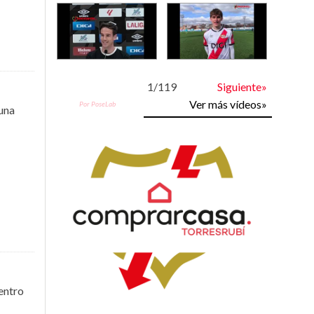
1
/
119
Siguiente»
Ver más vídeos»
Por PoseLab
 una
entro