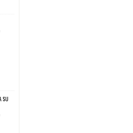
u
A SU
u