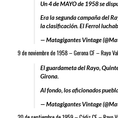
Un 4 de MAYO de 1958 se disput
Era la segunda campaña del Rayo
la clasificación. El Ferrol luch
— Matagigantes Vintage (@Ma
9 de noviembre de 1958 – Gerona CF – Rayo Val
El guardameta del Rayo, Quinter
Girona.
Al fondo, los aficionados puebl
— Matagigantes Vintage (@Ma
20 de septiembre de 1959 – Cádiz CF – Rayo Va