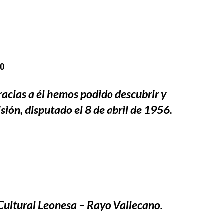
21/07/2026
08/07/2
S EN LA CITY
EN MARCHA EL CAMBIO DE LOS CAMPOS DE LA
EL RAYO 20
so
CITY
FUENLABR
acias a él hemos podido descubrir y
sión, disputado el 8 de abril de 1956.
Cultural Leonesa – Rayo Vallecano.