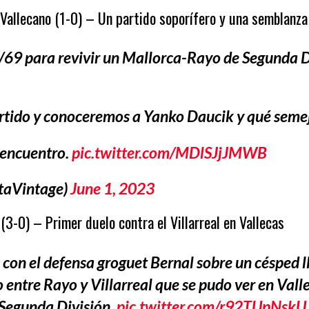
Vallecano (1-0) – Un partido soporífero y una semblanz
9 para revivir un Mallorca-Rayo de Segunda Divi
rtido y conoceremos a Yanko Daucik y qué sem
l encuentro.
pic.twitter.com/MDlSJjJMWB
taVintage)
June 1, 2023
(3-0) – Primer duelo contra el Villarreal en Vallecas
 con el defensa groguet Bernal sobre un césped ll
entre Rayo y Villarreal que se pudo ver en Vallec
 Segunda División.
pic.twitter.com/r92TUpNskU