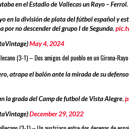
aba en el Estadio de Vallecas un Rayo – Ferrol.
 en la división de plata del fútbol español y es
aba por no descender del grupo I de Segunda.
pic.
taVintage)
May 4, 2024
lecano (3-1) – Dos amigos del pueblo en un Girona-Rayo
o, atrapa el balón ante la mirada de su defensor
an la grada del Camp de futbol de Vista Alegre.
p
taVintage)
December 29, 2022
llecano (3-1) – Un austriaco entre dos decenas de espa