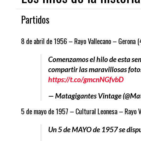
Partidos
03/08/2026
03/08/2026
NDEAR
EL JUVENIL A 26/27 COMIENZA EN EL EXILIO
EL RAYO B 2026/27 COMIENZ
8 de abril de 1956 – Rayo Vallecano – Gerona (
Comenzamos el hilo de esta sem
compartir las maravillosas fotos
https://t.co/gmcnNGfvbD
— Matagigantes Vintage (@Ma
5 de mayo de 1957 – Cultural Leonesa – Rayo Va
Un 5 de MAYO de 1957 se disput