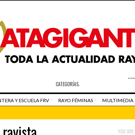
S
SOB
CATEGORÍAS.
TERA Y ESCUELA FRV
RAYO FÉMINAS
MULTIMEDIA
an Pedro Navarro
Newspaper Matagigantes
 rayista
DESTACADO HOME
RAYO VALLECAN
YOU ARE 