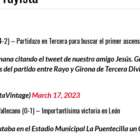
01/08/2026
31/07/2026
A EN EL EXILIO
¡QUE OS DEN MORCILLA!
AVANZAN LAS OBRA
4-2) – Partidazo en Tercera para buscar el primer ascen
ana citando el tweet de nuestro amigo Jesús. Gr
 del partido entre Rayo y Girona de Tercera Divi
taVintage)
March 17, 2023
llecano (0-1) – Importantísima victoria en León
aba en el Estadio Municipal La Puentecilla un 