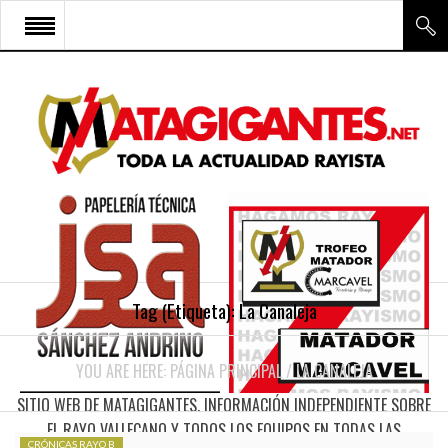
INICIO
RAYO VALLECANO
CANTERA Y ESCUELA FRV
RAYO FÉMINAS
MULTIMEDIA
FIRMAS
Tag (Etiqueta):
La Canaleja
CONTACTO
YOU ARE HERE:
PÁGINA PRINCIPAL
/
LA CANALEJA
SITIO WEB DE MATAGIGANTES. INFORMACIÓN INDEPENDIENTE SOBRE
EL RAYO VALLECANO Y TODOS LOS EQUIPOS EN TODAS LAS
CRÓNICAS RAYO B