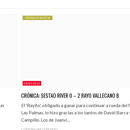
CRÓNICAS RAYO B
01/08/2026
31/07/2026
A EN EL EXILIO
¡QUE OS DEN MORCILLA!
AVANZAN LAS OBRA
04/05/2015
CRÓNICA: SESTAO RIVER 0 – 2 RAYO VALLECANO B
 un
El 'Rayito', obligado a ganar para continuar a rueda del fi
Las Palmas, lo hizo gracias a los tantos de David Barca 
Campillo. Los de Juanvi…
CONTINUAR LEYENDO →