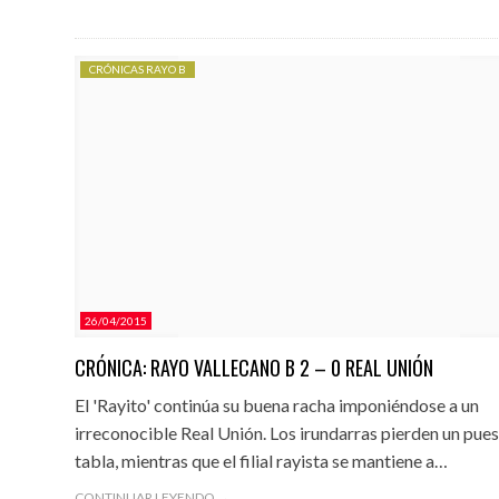
CRÓNICAS RAYO B
26/04/2015
CRÓNICA: RAYO VALLECANO B 2 – 0 REAL UNIÓN
El 'Rayito' continúa su buena racha imponiéndose a un
irreconocible Real Unión. Los irundarras pierden un pues
tabla, mientras que el filial rayista se mantiene a…
CONTINUAR LEYENDO →