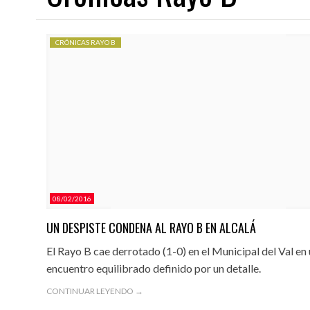
CRÓNICAS RAYO B
03/08/2026
03/08/2026
NDEAR
EL JUVENIL A 26/27 COMIENZA EN EL EXILIO
EL RAYO B 2026/27 COMIENZ
08/02/2016
UN DESPISTE CONDENA AL RAYO B EN ALCALÁ
El Rayo B cae derrotado (1-0) en el Municipal del Val en
encuentro equilibrado definido por un detalle.
CONTINUAR LEYENDO →