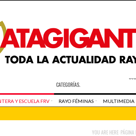
S
SOB
CATEGORÍAS.
TERA Y ESCUELA FRV
RAYO FÉMINAS
MULTIMEDIA
an Pedro Navarro
Newspaper Matagigantes
DESTACADO HOME
RAYO VALLECAN
YOU ARE HERE:
PÁGINA 