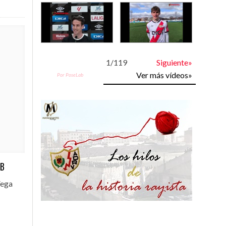
1
/
119
Siguiente»
Ver más vídeos»
Por PoseLab
 B
Vega