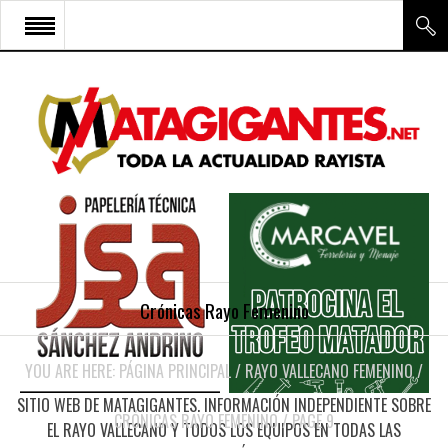
INICIO
RAYO VALLECANO
CANTERA Y ESCUELA FRV
RAYO FÉMINAS
MULTIMEDIA
FIRMAS
Crónicas Rayo Femenino
CONTACTO
YOU ARE HERE:
PÁGINA PRINCIPAL
/
RAYO VALLECANO FEMENINO
/
SITIO WEB DE MATAGIGANTES. INFORMACIÓN INDEPENDIENTE SOBRE
CRÓNICAS RAYO FEMENINO
/
PAGE 9
EL RAYO VALLECANO Y TODOS LOS EQUIPOS EN TODAS LAS