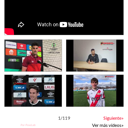
1
/
119
Siguiente»
Ver más vídeos»
Por PoseLab