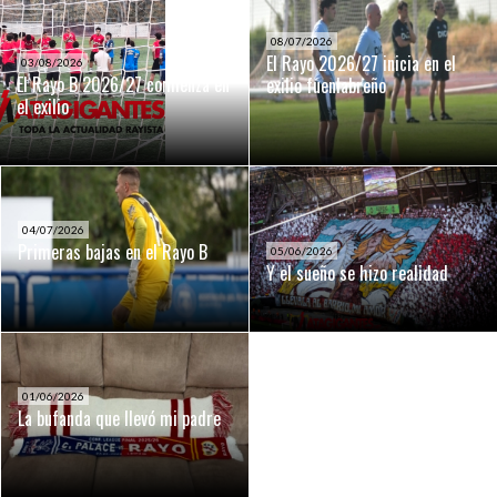
08/07/2026
El Rayo 2026/27 inicia en el
03/08/2026
El Rayo B 2026/27 comienza en
exilio fuenlabreño
el exilio
04/07/2026
Primeras bajas en el Rayo B
05/06/2026
Y el sueño se hizo realidad
01/06/2026
La bufanda que llevó mi padre