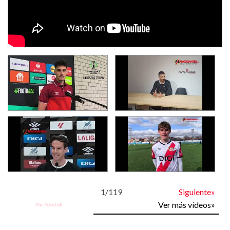
1
/
119
Siguiente»
Ver más vídeos»
Por PoseLab