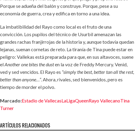
Porque se adueña del balón y construye. Porque, pese a su
economía de guerra, crea y edifica en torno a una idea.
La imbatibilidad del Rayo como local es el fruto de una
convicción. Los pupilos del técnico de Usurbil amenazan las
grandes rachas franjirrojas de la historia y, aunque todavía quedan
lejanas, suenan cornetas de reto. La tiranía de Tina puede estar en
peligro: Vallekas está preparada para que, en sus altavoces, suene
el
Another one bites the dust
en la voz de Freddy Mercury. Venid,
ved y sed vencidos. El Rayo es
“simply the best, better tan all the rest,
better than anyone…”
. Ahora, rivales, sed bienvenidos, pero es
tiempo de morder el polvo.
Marcado:
Estadio de Vallecas
LaLiga
Queen
Rayo Vallecano
Tina
Turner
ARTÍCULOS RELACIONADOS