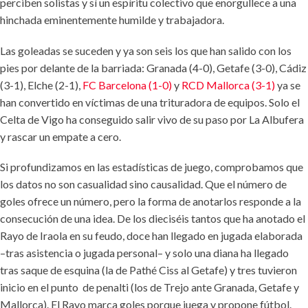
perciben solistas y sí un espíritu colectivo que enorgullece a una
hinchada eminentemente humilde y trabajadora.
Las goleadas se suceden y ya son seis los que han salido con los
pies por delante de la barriada: Granada (4-0), Getafe (3-0), Cádiz
(3-1), Elche (2-1),
FC Barcelona (1-0)
y
RCD Mallorca (3-1)
ya se
han convertido en víctimas de una trituradora de equipos. Solo el
Celta de Vigo ha conseguido salir vivo de su paso por La Albufera
y rascar un empate a cero.
Si profundizamos en las estadísticas de juego, comprobamos que
los datos no son casualidad sino causalidad. Que el número de
goles ofrece un número, pero la forma de anotarlos responde a la
consecución de una idea. De los dieciséis tantos que ha anotado el
Rayo de Iraola en su feudo, doce han llegado en jugada elaborada
–tras asistencia o jugada personal– y solo una diana ha llegado
tras saque de esquina (la de Pathé Ciss al Getafe) y tres tuvieron
inicio en el punto de penalti (los de Trejo ante Granada, Getafe y
Mallorca). El Rayo marca goles porque juega y propone fútbol.