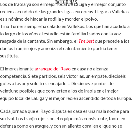
CATEGORÍAS.
Los de Iraola ya son el mejor local de LaLiga y el mejor conjunto
recién ascendido de las grandes ligas europeas. Llegar a Vallekas
es sinónimo de hincar la rodilla y morder el polvo.
Tina Turner siempre ha calado en Vallekas. Los que han acudido a
lo largo de los años al estadio están familiarizados con la voz
rasgada de la cantante. Sin embargo, el
The best
que precede a los
duelos franjirrojos y ameniza el calentamiento podría tener
sustituta.
El impresionante
arranque del Rayo
en casa no alcanza
competencia. Siete partidos, seis victorias, un empate, dieciséis
goles a favor y solo tres encajados. Diecinueve puntos de
veintiuno posibles que convierten a los de Iraola en el mejor
equipo local de LaLiga y el mejor recién ascendido de toda Europa.
Cada jornada que el Rayo disputa en casa es una mala noche para
su rival. Los franjirrojos son el equipo más consistente, tanto en
defensa como en ataque, y con un aliento coral en el que no se