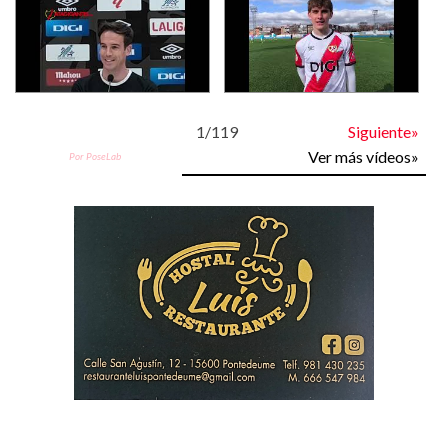
1
/
119
Siguiente»
Ver más vídeos»
Por PoseLab