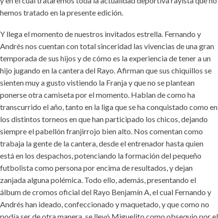
y en el cual trataremos toda la actualidad deportiva rayista que no
hemos tratado en la presente edición.
Y llega el momento de nuestros invitados estrella. Fernando y
Andrés nos cuentan con total sinceridad las vivencias de una gran
temporada de sus hijos y de cómo es la experiencia de tener a un
hijo jugando en la cantera del Rayo. Afirman que sus chiquillos se
sienten muy a gusto vistiendo la Franja y que no se plantean
ponerse otra camiseta por el momento. Hablan de como ha
transcurrido el año, tanto en la liga que se ha conquistado como en
los distintos torneos en que han participado los chicos, dejando
siempre el pabellón franjirrojo bien alto. Nos comentan como
trabaja la gente de la cantera, desde el entrenador hasta quien
está en los despachos, potenciando la formación del pequeño
futbolista como persona por encima de resultados, y dejan
zanjada alguna polémica. Todo ello, además, presentando el
álbum de cromos oficial del Rayo Benjamín A, el cual Fernando y
Andrés han ideado, confeccionado y maquetado, y que como no
podía ser de otra manera, se llevó Miguelito como obsequio por el