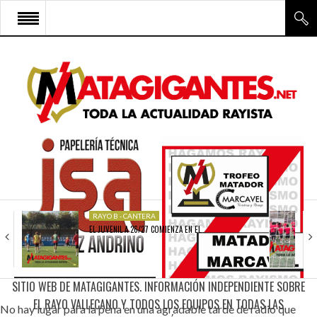
INICIO
RAYO VALLECANO
CANTERA Y ESCUELA FRV
RAYO FÉMINAS
MULTIMEDIA
FIRMAS
RAYO B - CANTERA
EL JUVENIL A 26/27 COMIENZA EN EL…
CONTACTO
SITIO WEB DE MATAGIGANTES. INFORMACIÓN INDEPENDIENTE SOBRE
EL RAYO VALLECANO Y TODOS LOS EQUIPOS EN TODAS LAS
No hay lugar para la pena en una agradable tarde de radio que