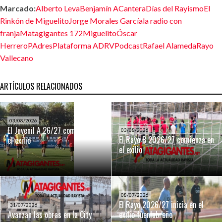
Marcado:
Alberto Leva
Benjamín A
Cantera
Días del Rayismo
El
Rinkón de Miguelito
Jorge Morales García
la radio con
franja
Matagigantes 172
Miguelito
Óscar
Herrero
PAdres
Plataforma ADRV
Podcast
Rafael Alameda
Rayo
Vallecano
ARTÍCULOS RELACIONADOS
03/08/2026
El Juvenil A 26/27 comienza en
03/08/2026
El Rayo B 2026/27 comienza en
el exilio
el exilio
08/07/2026
El Rayo 2026/27 inicia en el
31/07/2026
Avanzan las obras en la City
exilio fuenlabreño