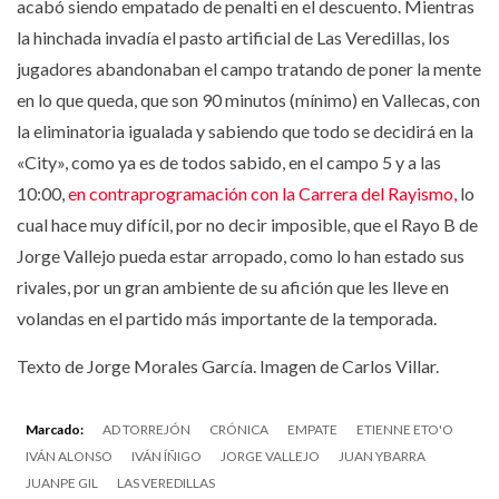
acabó siendo empatado de penalti en el descuento. Mientras
la hinchada invadía el pasto artificial de Las Veredillas, los
jugadores abandonaban el campo tratando de poner la mente
en lo que queda, que son 90 minutos (mínimo) en Vallecas, con
la eliminatoria igualada y sabiendo que todo se decidirá en la
«City», como ya es de todos sabido, en el campo 5 y a las
10:00,
en contraprogramación con la Carrera del Rayismo,
lo
cual hace muy difícil, por no decir imposible, que el Rayo B de
Jorge Vallejo pueda estar arropado, como lo han estado sus
rivales, por un gran ambiente de su afición que les lleve en
volandas en el partido más importante de la temporada.
Texto de Jorge Morales García. Imagen de Carlos Villar.
Marcado:
AD TORREJÓN
CRÓNICA
EMPATE
ETIENNE ETO'O
IVÁN ALONSO
IVÁN ÍÑIGO
JORGE VALLEJO
JUAN YBARRA
JUANPE GIL
LAS VEREDILLAS