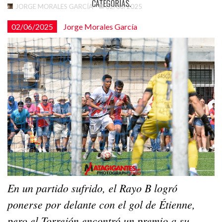
CATEGORÍAS.
JORGE MORALES GARCÍA
02/06/2025
02/06/2025
Jorge Morales García
En un partido sufrido, el Rayo B logró
ponerse por delante con el gol de Étienne,
pero el Torrejón encontró un premio a su