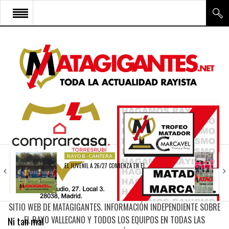
INICIO
RAYO VALLECANO
CANTERA Y ESCUELA FRV
RAYO FÉMINAS
MULTIMEDIA
FIRMAS
RAYO B - CANTERA
EL JUVENIL A 26/27 COMIENZA EN EL…
CONTACTO
SITIO WEB DE MATAGIGANTES. INFORMACIÓN INDEPENDIENTE SOBRE
Ni tan mal
EL RAYO VALLECANO Y TODOS LOS EQUIPOS EN TODAS LAS