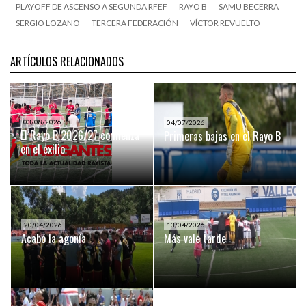
PLAYOFF DE ASCENSO A SEGUNDA RFEF
RAYO B
SAMU BECERRA
SERGIO LOZANO
TERCERA FEDERACIÓN
VÍCTOR REVUELTO
ARTÍCULOS RELACIONADOS
03/08/2026
04/07/2026
El Rayo B 2026/27 comienza
Primeras bajas en el Rayo B
en el exilio
20/04/2026
13/04/2026
Acabó la agonía
Más vale tarde