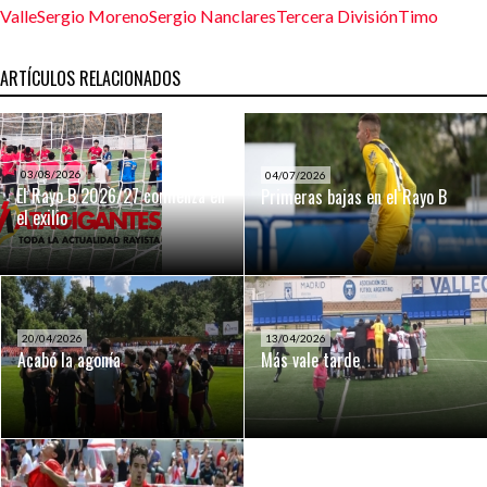
Valle
Sergio Moreno
Sergio Nanclares
Tercera División
Timo
ARTÍCULOS RELACIONADOS
03/08/2026
04/07/2026
El Rayo B 2026/27 comienza en
Primeras bajas en el Rayo B
el exilio
20/04/2026
13/04/2026
Acabó la agonía
Más vale tarde