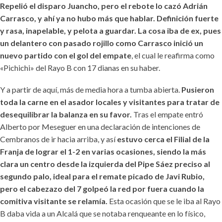
Repelió el disparo Juancho, pero el rebote lo cazó Adrián
Carrasco, y ahí ya no hubo más que hablar. Definición fuerte
y rasa, inapelable, y pelota a guardar. La cosa iba de ex, pues
un delantero con pasado rojillo como Carrasco inició un
nuevo partido con el gol del empate
, el cual le reafirma como
«Pichichi» del Rayo B con 17 dianas en su haber.
Y a partir de aquí, más de media hora a tumba abierta.
Pusieron
toda la carne en el asador locales y visitantes para tratar de
desequilibrar la balanza en su favor.
Tras el empate entró
Alberto por Meseguer en una declaración de intenciones de
Cembranos de ir hacia arriba, y así
estuvo cerca el Filial de la
Franja de lograr el 1-2 en varias ocasiones, siendo la más
clara un centro desde la izquierda del Pipe Sáez preciso al
segundo palo, ideal para el remate picado de Javi Rubio,
pero el cabezazo del 7 golpeó la red por fuera cuando la
comitiva visitante se relamía.
Esta ocasión que se le iba al Rayo
B daba vida a un Alcalá que se notaba renqueante en lo físico,