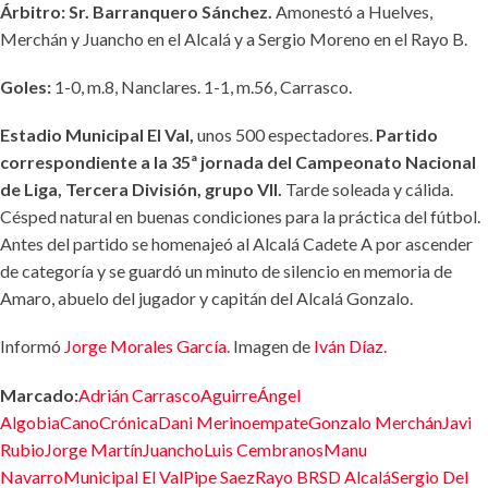
Árbitro: Sr. Barranquero Sánchez.
Amonestó a Huelves,
Merchán y Juancho en el Alcalá y a Sergio Moreno en el Rayo B.
Goles:
1-0, m.8, Nanclares. 1-1, m.56, Carrasco.
Estadio Municipal El Val,
unos 500 espectadores.
Partido
correspondiente a la 35ª jornada del Campeonato Nacional
de Liga, Tercera División, grupo VII.
Tarde soleada y cálida.
Césped natural en buenas condiciones para la práctica del fútbol.
Antes del partido se homenajeó al Alcalá Cadete A por ascender
de categoría y se guardó un minuto de silencio en memoria de
Amaro, abuelo del jugador y capitán del Alcalá Gonzalo.
Informó
Jorge Morales García.
Imagen de
Iván Díaz.
Marcado:
Adrián Carrasco
Aguirre
Ángel
Algobia
Cano
Crónica
Dani Merino
empate
Gonzalo Merchán
Javi
Rubio
Jorge Martín
Juancho
Luis Cembranos
Manu
Navarro
Municipal El Val
Pipe Saez
Rayo B
RSD Alcalá
Sergio Del