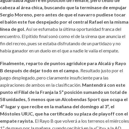
aguardaba Aguirre en posición de remate, pero cedió de
cabeza al área chica, buscando que la terminase de empujar
Sergio Moreno, pero antes de que el navarro pudiese tocar
el balón este fue despejado por el central Rafael en la misma
línea de gol.
Así se esfumaba la última oportunidad franca del
encuentro. El pitido final sonó como el de la sirena que anuncia el
fin del recreo, pues se estaba disfrutando de un partidazo y no
había ganador en un duelo en el que a nadie le valía el empate.
Finalmente, reparto de puntos agridulce para Alcalá y Rayo
B después de dejar todo en el campo.
Resultado justo por el
juego desplegado, pero claramente insuficiente para las
aspiraciones de ambos en la clasificación.
Mantendrá con este
punto el Filial de la Franja la 5ª posición sumando un total de
58 unidades, 5 menos que un Alcobendas Sport que ocupa el
4º lugar y que recibe en la mañana del domingo al 3º, el
Móstoles URJC, que ha certificado su plaza de playoff con el
empate rayista.
El Rayo B que volverá a los terrenos el miércoles
1º de mayo por la mañana, cuando recibirá en la «City» a la AD