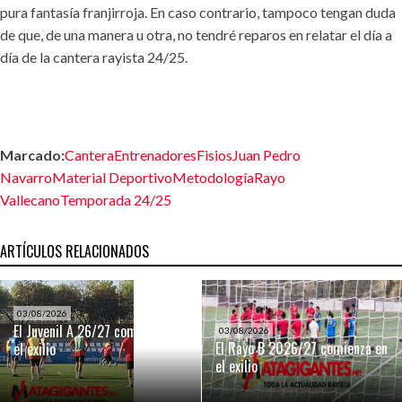
pura fantasía franjirroja. En caso contrario, tampoco tengan duda
de que, de una manera u otra, no tendré reparos en relatar el día a
día de la cantera rayista 24/25.
Marcado:
Cantera
Entrenadores
Fisios
Juan Pedro
Navarro
Material Deportivo
Metodología
Rayo
Vallecano
Temporada 24/25
ARTÍCULOS RELACIONADOS
03/08/2026
El Juvenil A 26/27 comienza en
03/08/2026
El Rayo B 2026/27 comienza en
el exilio
el exilio