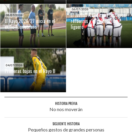
06/07/2026
El Juvenil A tiene sus primeros
08/07/2026
El Rayo 2026/27 inicia en el
refuerzos y el calendario
exilio fuenlabreño
liguero
04/07/2026
Primeras bajas en el Rayo B
HISTORIA PREVIA
No nos moverán
SIGUIENTE HISTORIA
Pequeños gestos de grandes personas