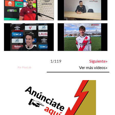
1
/
119
Siguiente»
Ver más vídeos»
Por PoseLab