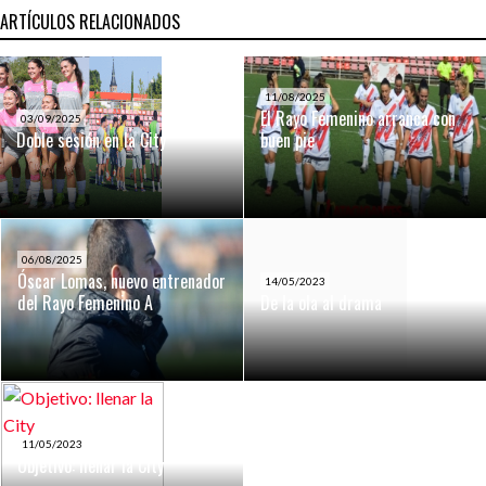
ARTÍCULOS RELACIONADOS
11/08/2025
El Rayo Femenino arranca con
03/09/2025
Doble sesión en la City
buen pie
06/08/2025
Óscar Lomas, nuevo entrenador
14/05/2023
del Rayo Femenino A
De la ola al drama
11/05/2023
Objetivo: llenar la City