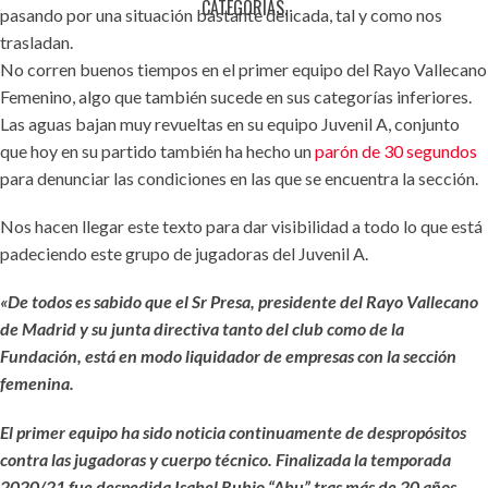
CATEGORÍAS.
pasando por una situación bastante delicada, tal y como nos
trasladan.
No corren buenos tiempos en el primer equipo del Rayo Vallecano
Femenino, algo que también sucede en sus categorías inferiores.
Las aguas bajan muy revueltas en su equipo Juvenil A, conjunto
que hoy en su partido también ha hecho un
parón de 30 segundos
para denunciar las condiciones en las que se encuentra la sección.
Nos hacen llegar este texto para dar visibilidad a todo lo que está
padeciendo este grupo de jugadoras del Juvenil A.
«De todos es sabido que el Sr Presa, presidente del Rayo Vallecano
de Madrid y su junta directiva tanto del club como de la
Fundación, está en modo liquidador de empresas con la sección
femenina.
El primer equipo ha sido noticia continuamente de despropósitos
contra las jugadoras y cuerpo técnico. Finalizada la temporada
2020/21 fue despedida Isabel Rubio “Abu” tras más de 20 años