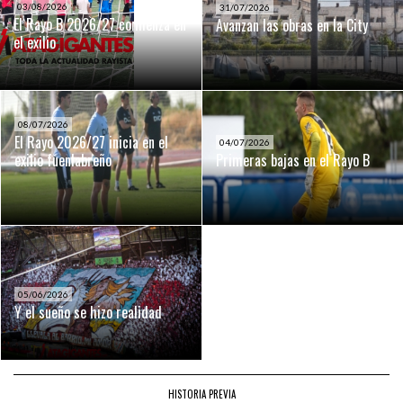
03/08/2026
31/07/2026
El Rayo B 2026/27 comienza en
Avanzan las obras en la City
el exilio
08/07/2026
El Rayo 2026/27 inicia en el
04/07/2026
exilio fuenlabreño
Primeras bajas en el Rayo B
05/06/2026
Y el sueño se hizo realidad
HISTORIA PREVIA