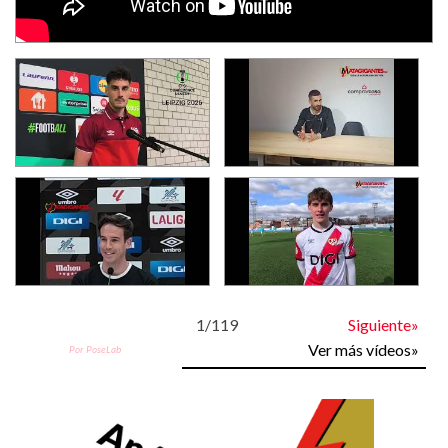
1
/
119
Siguiente»
Ver más vídeos»
Por PoseLab