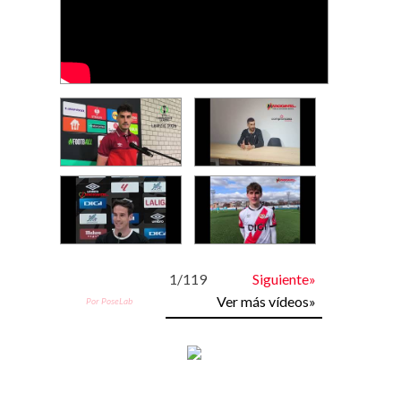
1
/
119
Siguiente»
Ver más vídeos»
Por PoseLab