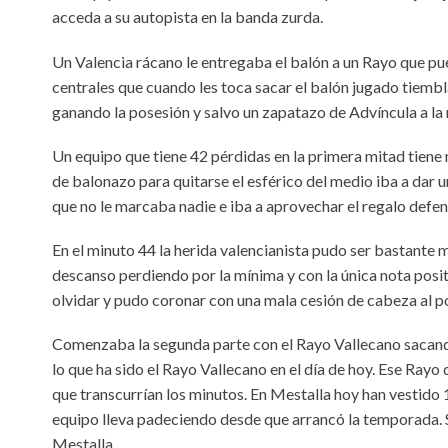
acceda a su autopista en la banda zurda.
Un Valencia rácano le entregaba el balón a un Rayo que pu
centrales que cuando les toca sacar el balón jugado tiemb
ganando la posesión y salvo un zapatazo de Advíncula a la
Un equipo que tiene 42 pérdidas en la primera mitad tiene 
de balonazo para quitarse el esférico del medio iba a da
que no le marcaba nadie e iba a aprovechar el regalo defens
En el minuto 44 la herida valencianista pudo ser bastante
descanso perdiendo por la mínima y con la única nota positi
olvidar y pudo coronar con una mala cesión de cabeza al po
Comenzaba la segunda parte con el Rayo Vallecano sacando 
lo que ha sido el Rayo Vallecano en el día de hoy. Ese Rayo
que transcurrían los minutos. En Mestalla hoy han vestido 1
equipo lleva padeciendo desde que arrancó la temporada. Si
Mestalla.