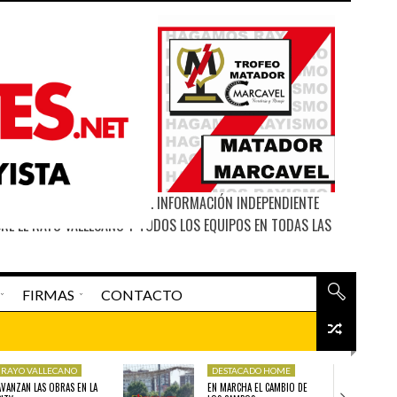
ITIO WEB DE MATAGIGANTES. INFORMACIÓN INDEPENDIENTE
RE EL RAYO VALLECANO Y TODOS LOS EQUIPOS EN TODAS LAS
FIRMAS
CONTACTO
La Madriguera De «el Rata»
RAYO VALLECANO
DESTACADO HOME
O
DESTACADO HOME
DESTAC
AVANZAN LAS OBRAS EN LA
EN MARCHA EL CAMBIO DE