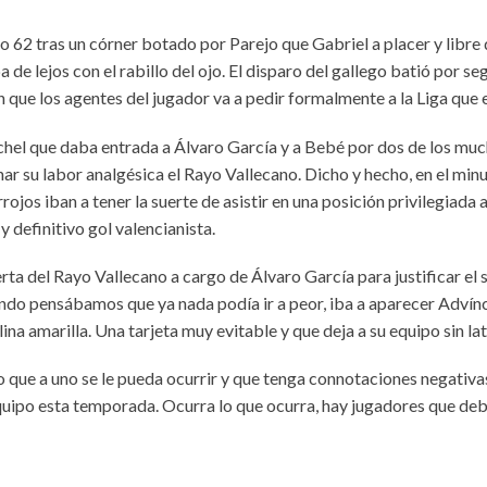
to 62 tras un córner botado por Parejo que Gabriel a placer y libr
a de lejos con el rabillo del ojo. El disparo del gallego batió por
n que los agentes del jugador va a pedir formalmente a la Liga que
íchel que daba entrada a Álvaro García y a Bebé por dos de los mu
nar su labor analgésica el Rayo Vallecano. Dicho y hecho, en el minu
rrojos iban a tener la suerte de asistir en una posición privilegia
 definitivo gol valencianista.
uerta del Rayo Vallecano a cargo de Álvaro García para justificar e
ando pensábamos que ya nada podía ir a peor, iba a aparecer Adví
ina amarilla. Una tarjeta muy evitable y que deja a su equipo sin la
vo que a uno se le pueda ocurrir y que tenga connotaciones negativa
 equipo esta temporada. Ocurra lo que ocurra, hay jugadores que de