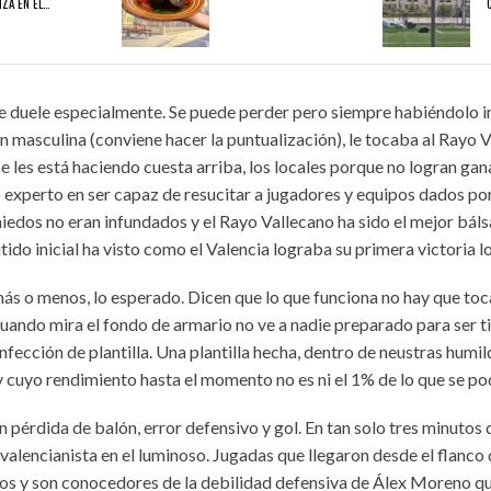
ZA EN EL…
01/08/2026
31/07/2026
rde duele especialmente. Se puede perder pero siempre habiéndolo i
A EN EL EXILIO
¡QUE OS DEN MORCILLA!
AVANZAN LAS OBRA
masculina (conviene hacer la puntualización), le tocaba al Rayo Va
 les está haciendo cuesta arriba, los locales porque no logran gana
o experto en ser capaz de resucitar a jugadores y equipos dados po
miedos no eran infundados y el Rayo Vallecano ha sido el mejor bál
tido inicial ha visto como el Valencia lograba su primera victoria lo
más o menos, lo esperado. Dicen que lo que funciona no hay que toc
ando mira el fondo de armario no ve a nadie preparado para ser ti
nfección de plantilla. Una plantilla hecha, dentro de neustras humil
cuyo rendimiento hasta el momento no es ni el 1% de lo que se podr
pérdida de balón, error defensivo y gol. En tan solo tres minutos d
valencianista en el luminoso. Jugadas que llegaron desde el flanco
rojos y son conocedores de la debilidad defensiva de Álex Moreno q