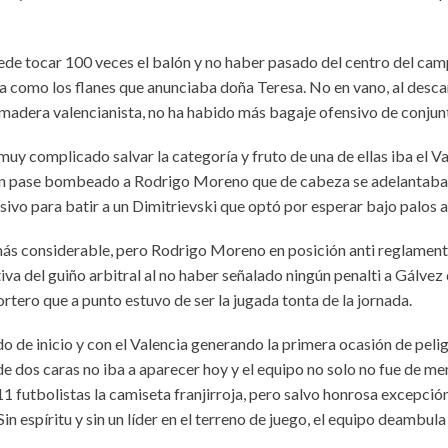
ede tocar 100 veces el balón y no haber pasado del centro del cam
la como los flanes que anunciaba doña Teresa. No en vano, al desc
 madera valencianista, no ha habido más bagaje ofensivo de conjunt
muy complicado salvar la categoría y fruto de una de ellas iba el 
r un pase bombeado a Rodrigo Moreno que de cabeza se adelantaba a
ivo para batir a un Dimitrievski que optó por esperar bajo palos al
 más considerable, pero Rodrigo Moreno en posición anti reglamenta
va del guiño arbitral al no haber señalado ningún penalti a Gálvez 
rtero que a punto estuvo de ser la jugada tonta de la jornada.
de inicio y con el Valencia generando la primera ocasión de pelig
 de dos caras no iba a aparecer hoy y el equipo no solo no fue de 
1 futbolistas la camiseta franjirroja, pero salvo honrosa excepción
n espíritu y sin un líder en el terreno de juego, el equipo deambul