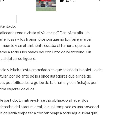
CITY
LOS CAMPOS…
21/07/2026
08/07/2
ntentado.
S EN LA CITY
EN MARCHA EL CAMBIO DE LOS CAMPOS DE LA
EL RAYO 20
llecano rendir visita al Valencia CF en Mestalla. Un
CITY
FUENLABR
r en casa y los franjirrojos porque no logran ganar, en
r muerto y en el ambiente estaba el temor a que esto
samo a todos los males del conjunto de Marcelino. Un
cal del curso liguero.
arlo y Míchel está empeñado en que se añada la coletilla de
tular por delante de los once jugadores que alinea de
des posibilidades, a golpe de talonario y con fichajes por
ía esperar de ellos.
e partido, Dimitrievski se vio obligado a hacer dos
 derecho del ataque local, lo cual tampoco es una novedad.
ue debería empezar a cobrar peaje a todo aquel rival que