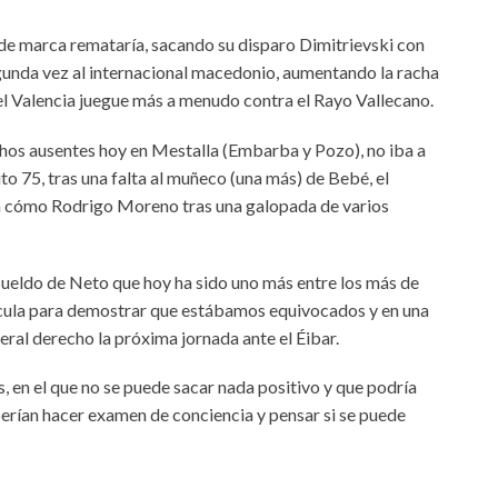
e de marca remataría, sacando su disparo Dimitrievski con
 segunda vez al internacional macedonio, aumentando la racha
 el Valencia juegue más a menudo contra el Rayo Vallecano.
chos ausentes hoy en Mestalla (Embarba y Pozo), no iba a
to 75, tras una falta al muñeco (una más) de Bebé, el
da a cómo Rodrigo Moreno tras una galopada de varios
l sueldo de Neto que hoy ha sido uno más entre los más de
ncula para demostrar que estábamos equivocados y en una
teral derecho la próxima jornada ante el Éibar.
s, en el que no se puede sacar nada positivo y que podría
berían hacer examen de conciencia y pensar si se puede