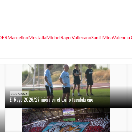
DER
Marcelino
Mestalla
Michel
Rayo Vallecano
Santi Mina
Valencia
08/07/2026
El Rayo 2026/27 inicia en el exilio fuenlabreño