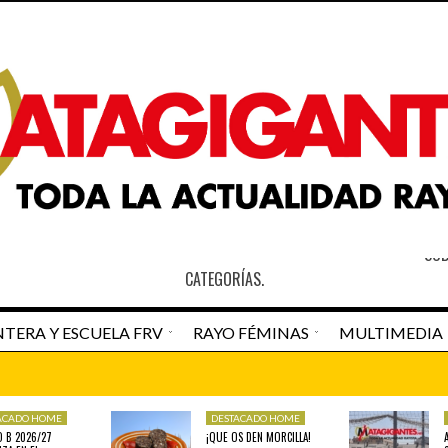
S
SOB
CATEGORÍAS.
TERA Y ESCUELA FRV
RAYO FÉMINAS
MULTIMEDIA
an Pedro Navarro
Newspaper Matagigantes
ACADO HOME
DESTACADO HOME
DESTACADO HOME
RAYO VALLECAN
O B 2026/27
¡QUE OS DEN MORCILLA!