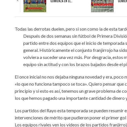
COMIENZA EN EL…
COMIEN
03/08/2026
03/08/2026
Todas las derrotas duelen, pero si son como la de esta ta
NDEAR
EL JUVENIL A 26/27 COMIENZA EN EL EXILIO
EL RAYO B 2026/27 COMIENZ
Después de dos semanas sin fútbol de Primera División 
partido entre dos equipos que el inicio de temporada se
general. Históricamente el conjunto franjirrojo ha sid
volviera a suceder una vez más. Por desgracia, estos 
equipo sin actitud y con los brazos bajados desde el pi
El once inicial no nos dejaba ninguna novedad y era, poco 
«lo que no funciona tampoco se toca». Quiero pensar que cu
principio y si esto es así, tenemos un grave problema de co
los que hemos pagado una importante cantidad de dinero y 
Los partidos del Rayo esta temporada se pueden resumir en 
intervenciones de mérito que pudieron poner el primer gol 
Los equipos rivales ven los vídeos de los partidos franjir