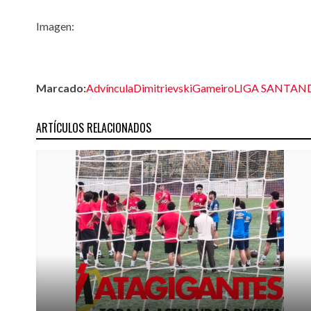
Imagen:
Marcado:
Advíncula
Dimitrievski
Gameiro
LIGA SANTAN
ARTÍCULOS RELACIONADOS