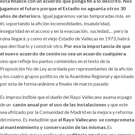
esta finalice con un acuerdo que ponga fin a lo descrito. Nos
jugamos el futuro porque el Estadio no aguanta otros 30
años de deterioro.
Igual jugaremos varias temporadas más en
ėl, soportando la afición incomodidades, insalubridad,
inseguridad en el acceso y en la evacuación, suciedad,… pero la
ruina llegará, y como el viejo Estadio de Vallecas en 1973, habrá
que derribarlo y construir otro.
Por eso la importancia de que
el nuevo acuerdo de cesión no sea un acuerdo cualquiera
sino que refleje los puntos contenidos en el texto de la
Proposición No de Ley acordada por representantes de la afición
y los cuatro grupos políticos de la Asamblea Regional y aprobado
por esta de forma unånime a finales de marzo pasado
Es imprescindible que el
dueño
del Rayo Vallecano asuma el pago
de un
canón anual por el uso de las instalaciones
y que este
sea ufilizado por la Comunidad de Madrid en la mejora y reforma
del mismo. Es ineludible que
el Rayo Vallecano se comprometa
al mantenimiento y conservación de las mismas
.
Es
indispensable que se realice una
auditoria anual
por una empresa