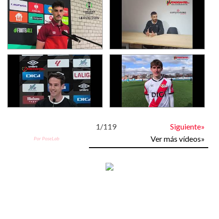
1
/
119
Siguiente»
Ver más vídeos»
Por PoseLab