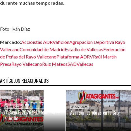
durante muchas temporadas
.
Foto: Iván Díaz
Marcado:
Accioistas ADRV
afición
Agrupación Deportiva Rayo
Vallecano
Comunidad de Madrid
Estadio de Vallecas
Federación
de Peñas del Rayo Vallecano
Plataforma ADRV
Raúl Martín
Presa
Rayo Vallecano
Ruiz Mateos
SAD
Vallecas
ARTÍCULOS RELACIONADOS
03/08/2026
31/07/2026
El Rayo B 2026/27 comienza en
Avanzan las obras en la City
el exilio