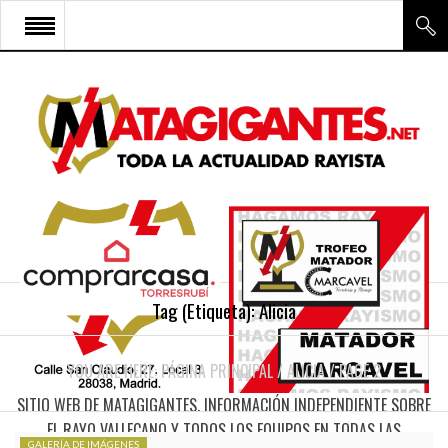
INICIO
RAYO VALLECANO
CANTERA Y ESCUELA FRV
RAYO FÉMINAS
MULTIMEDIA
FIRMAS
Tag (Etiqueta):
Alicia
CONTACTO
YOU ARE HERE:
PÁGINA PRINCIPAL
/
ALICIA
/
PAGE 2
SITIO WEB DE MATAGIGANTES. INFORMACIÓN INDEPENDIENTE SOBRE
EL RAYO VALLECANO Y TODOS LOS EQUIPOS EN TODAS LAS
GALERÍA DE IMÁGENES