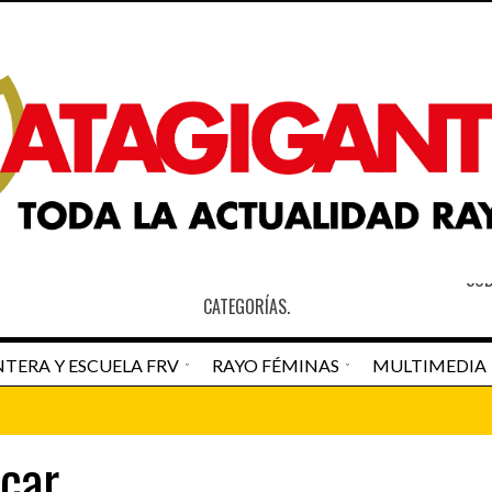
S
SOB
CATEGORÍAS.
TERA Y ESCUELA FRV
RAYO FÉMINAS
MULTIMEDIA
an Pedro Navarro
Newspaper Matagigantes
car
DESTACADO HOME
RAYO VALLECAN