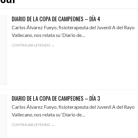
DIARIO DE LA COPA DE CAMPEONES – DÍA 4
Carlos Álvarez Fueyo, fisioterapeuta del Juvenil A del Rayo
01/08/2026
31/07/2026
Vallecano, nos relata su ‘Diario de…
A EN EL EXILIO
¡QUE OS DEN MORCILLA!
AVANZAN LAS OBRA
CONTINUAR LEYENDO →
DIARIO DE LA COPA DE CAMPEONES – DÍA 3
Carlos Álvarez Fueyo, fisioterapeuta del Juvenil A del Rayo
Vallecano, nos relata su ‘Diario de…
CONTINUAR LEYENDO →