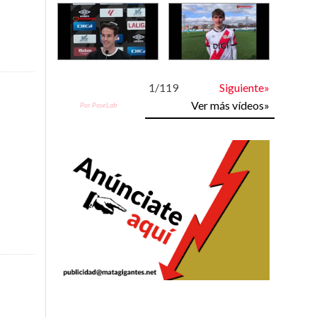
1
/
119
Siguiente»
Ver más vídeos»
Por PoseLab