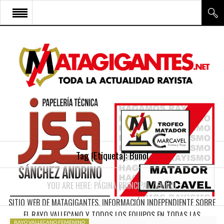
INICIO
RAYO VALLECANO
CANTERA Y ESCUELA FRV
RAYO FÉMINAS
MULTIMEDIA
FIRMAS
Tag (Etiqueta):
Buñol
CONTACTO
YOU ARE HERE:
PÁGINA PRINCIPAL
/
BUÑOL
SITIO WEB DE MATAGIGANTES. INFORMACIÓN INDEPENDIENTE SOBRE
EL RAYO VALLECANO Y TODOS LOS EQUIPOS EN TODAS LAS
RAYO VALLECANO FEMENINO