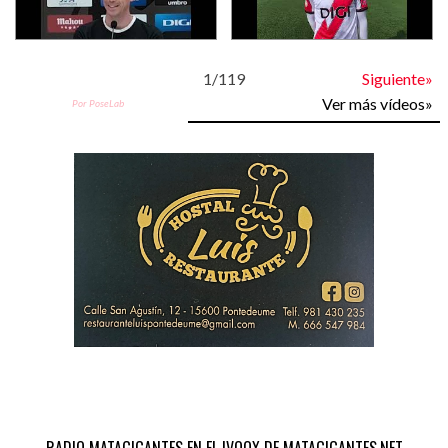
1
/
119
Siguiente»
Ver más vídeos»
Por PoseLab