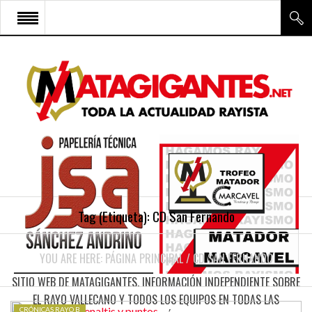
INICIO
RAYO VALLECANO
CANTERA Y ESCUELA FRV
RAYO FÉMINAS
MULTIMEDIA
FIRMAS
Tag (Etiqueta):
CD San Fernando
CONTACTO
YOU ARE HERE:
PÁGINA PRINCIPAL
/
CD SAN FERNANDO
SITIO WEB DE MATAGIGANTES. INFORMACIÓN INDEPENDIENTE SOBRE
EL RAYO VALLECANO Y TODOS LOS EQUIPOS EN TODAS LAS
CRÓNICAS RAYO B