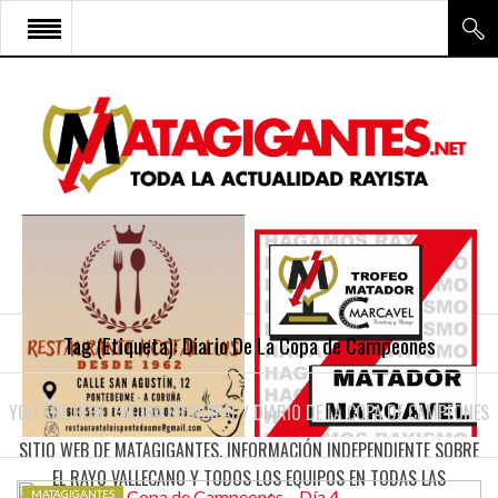
INICIO
RAYO VALLECANO
CANTERA Y ESCUELA FRV
RAYO FÉMINAS
MULTIMEDIA
FIRMAS
Tag (Etiqueta):
Diario De La Copa de Campeones
CONTACTO
YOU ARE HERE:
PÁGINA PRINCIPAL
/
DIARIO DE LA COPA DE CAMPEONES
SITIO WEB DE MATAGIGANTES. INFORMACIÓN INDEPENDIENTE SOBRE
EL RAYO VALLECANO Y TODOS LOS EQUIPOS EN TODAS LAS
MATAGIGANTES