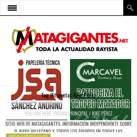
INICIO
RAYO VALLECANO
CANTERA Y ESCUELA FRV
RAYO FÉMINAS
MULTIMEDIA
FIRMAS
Tag (Etiqueta):
Kike Pérez
CONTACTO
YOU ARE HERE:
PÁGINA PRINCIPAL
/
KIKE PÉREZ
SITIO WEB DE MATAGIGANTES. INFORMACIÓN INDEPENDIENTE SOBRE
EL RAYO VALLECANO Y TODOS LOS EQUIPOS EN TODAS LAS
CRÓNICAS PRIMER EQUIPO