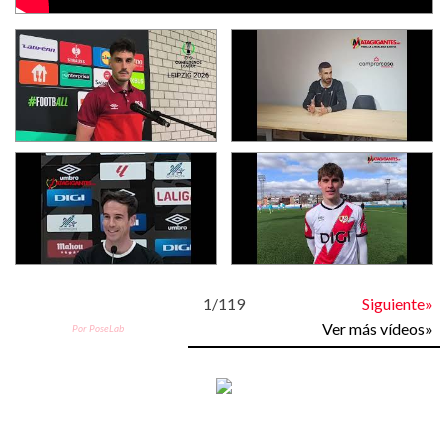
1
/
119
Siguiente»
Ver más vídeos»
Por PoseLab