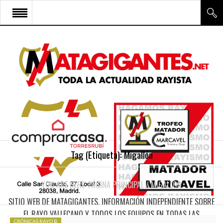
INICIO
RAYO VALLECANO
CANTERA Y ESCUELA FRV
RAYO FÉMINAS
MULTIMEDIA
FIRMAS
Tag (Etiqueta):
Migallón
CONTACTO
YOU ARE HERE:
PÁGINA PRINCIPAL
/
MIGALLÓN
SITIO WEB DE MATAGIGANTES. INFORMACIÓN INDEPENDIENTE SOBRE
EL RAYO VALLECANO Y TODOS LOS EQUIPOS EN TODAS LAS
CRÓNICAS RAYO B