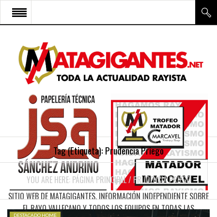
INICIO
RAYO VALLECANO
CANTERA Y ESCUELA FRV
RAYO FÉMINAS
MULTIMEDIA
FIRMAS
Tag (Etiqueta):
Prudencia Priego
CONTACTO
YOU ARE HERE:
PÁGINA PRINCIPAL
/
PRUDENCIA PRIEGO
SITIO WEB DE MATAGIGANTES. INFORMACIÓN INDEPENDIENTE SOBRE
EL RAYO VALLECANO Y TODOS LOS EQUIPOS EN TODAS LAS
DESTACADO HOME