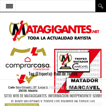
INICIO
RAYO VALLECANO
CANTERA Y ESCUELA FRV
RAYO FÉMINAS
MULTIMEDIA
FIRMAS
Tag (Etiqueta):
Raúl de Tomás
CONTACTO
YOU ARE HERE:
PÁGINA PRINCIPAL
/
RAÚL DE TOMÁS
SITIO WEB DE MATAGIGANTES. INFORMACIÓN INDEPENDIENTE SOBRE
EL RAYO VALLECANO Y TODOS LOS EQUIPOS EN TODAS LAS
CRÓNICAS PRIMER EQUIPO