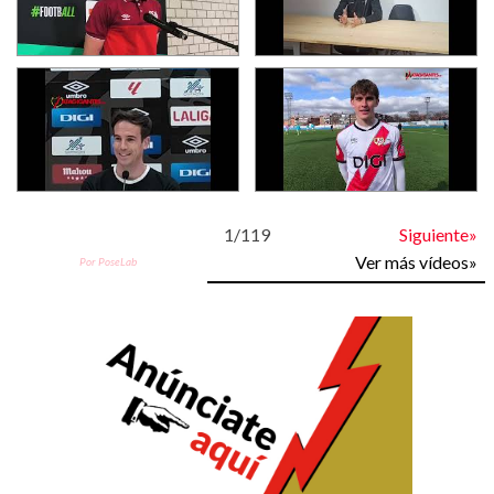
1
/
119
Siguiente»
Ver más vídeos»
Por PoseLab