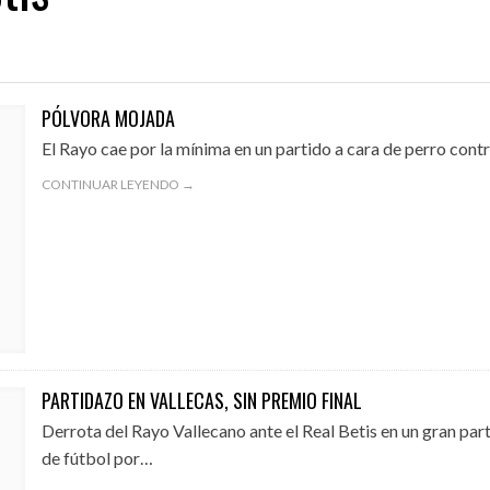
01/08/2026
31/07/2026
PÓLVORA MOJADA
A EN EL EXILIO
¡QUE OS DEN MORCILLA!
AVANZAN LAS OBRA
El Rayo cae por la mínima en un partido a cara de perro cont
CONTINUAR LEYENDO →
PARTIDAZO EN VALLECAS, SIN PREMIO FINAL
Derrota del Rayo Vallecano ante el Real Betis en un gran par
de fútbol por…