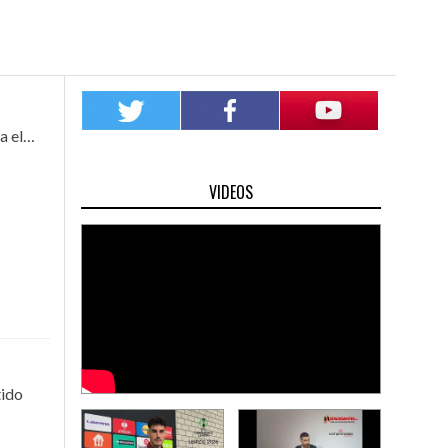
21/07/2026
08/07/2
S EN LA CITY
EN MARCHA EL CAMBIO DE LOS CAMPOS DE LA
EL RAYO 20
ra el…
CITY
FUENLABR
VIDEOS
tido