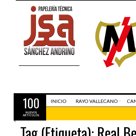
100
INICIO
RAYO VALLECANO
CAN
Trofeo Ju
NUEVOS
ARTÍCULOS:
Tag (Etiqueta):
Real Be
RAYO B - CANTERA
DESTACADO HOME