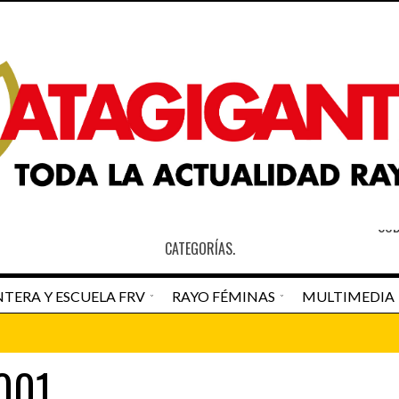
S
SOB
CATEGORÍAS.
TERA Y ESCUELA FRV
RAYO FÉMINAS
MULTIMEDIA
an Pedro Navarro
Newspaper Matagigantes
001
DESTACADO HOME
RAYO VALLECAN