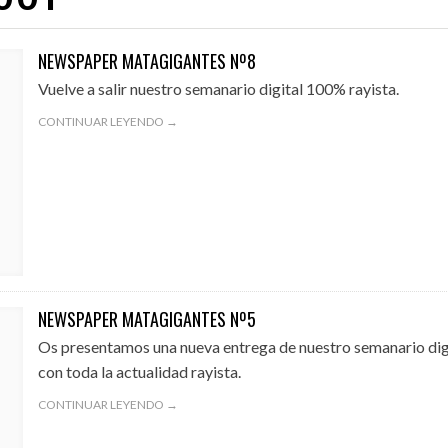
NEWSPAPER MATAGIGANTES Nº8
Vuelve a salir nuestro semanario digital 100% rayista.
01/08/2026
31/07/2026
A EN EL EXILIO
¡QUE OS DEN MORCILLA!
AVANZAN LAS OBRA
CONTINUAR LEYENDO →
NEWSPAPER MATAGIGANTES Nº5
Os presentamos una nueva entrega de nuestro semanario digi
con toda la actualidad rayista.
CONTINUAR LEYENDO →