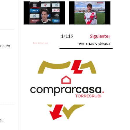
1
/
119
Siguiente»
Ver más vídeos»
Por PoseLab
ins en
ás