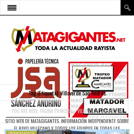
INICIO
RAYO VALLECANO
CANTERA Y ESCUELA FRV
RAYO FÉMINAS
MULTIMEDIA
FIRMAS
Tag (Etiqueta):
Villaverde San Andrés
CONTACTO
YOU ARE HERE:
PÁGINA PRINCIPAL
/
VILLAVERDE SAN ANDRÉS
SITIO WEB DE MATAGIGANTES. INFORMACIÓN INDEPENDIENTE SOBRE
EL RAYO VALLECANO Y TODOS LOS EQUIPOS EN TODAS LAS
CRÓNICAS RAYO B