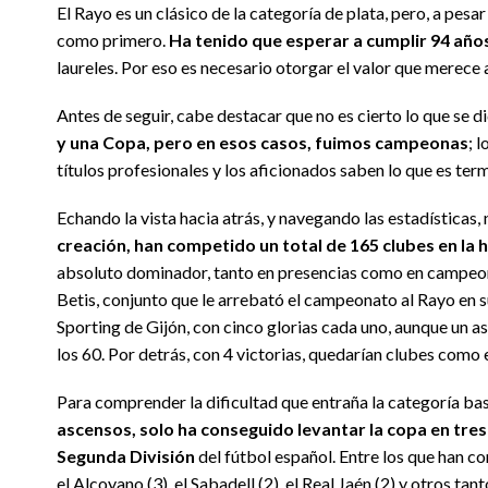
El Rayo es un clásico de la categoría de plata, pero, a pes
como primero.
Ha tenido que esperar a cumplir 94 años
laureles. Por eso es necesario otorgar el valor que merece 
Antes de seguir, cabe destacar que no es cierto lo que se d
y una Copa, pero en esos casos, fuimos campeonas
; 
títulos profesionales y los aficionados saben lo que es ter
Echando la vista hacia atrás, y navegando las estadísticas,
creación, han competido un total de 165 clubes en la 
absoluto dominador, tanto en presencias como en campeo
Betis, conjunto que le arrebató el campeonato al Rayo en su
Sporting de Gijón, con cinco glorias cada uno, aunque un a
los 60. Por detrás, con 4 victorias, quedarían clubes como e
Para comprender la dificultad que entraña la categoría bast
ascensos, solo ha conseguido levantar la copa en tres
Segunda División
del fútbol español. Entre los que han c
el Alcoyano (3), el Sabadell (2), el Real Jaén (2) y otros t