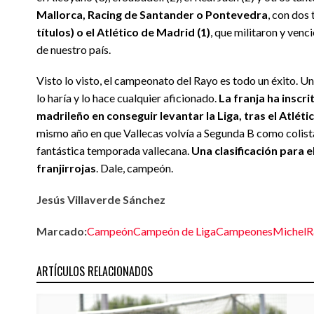
Mallorca, Racing de Santander o Pontevedra
, con dos
títulos) o el Atlético de Madrid (1)
, que militaron y venc
de nuestro país.
Visto lo visto, el campeonato del Rayo es todo un éxito. 
lo haría y lo hace cualquier aficionado.
La franja ha inscr
madrileño en conseguir levantar la Liga, tras el Atlét
mismo año en que Vallecas volvía a Segunda B como colista.
fantástica temporada vallecana.
Una clasificación para 
franjirrojas
. Dale, campeón.
Jesús Villaverde Sánchez
Marcado:
Campeón
Campeón de Liga
Campeones
Michel
R
ARTÍCULOS RELACIONADOS