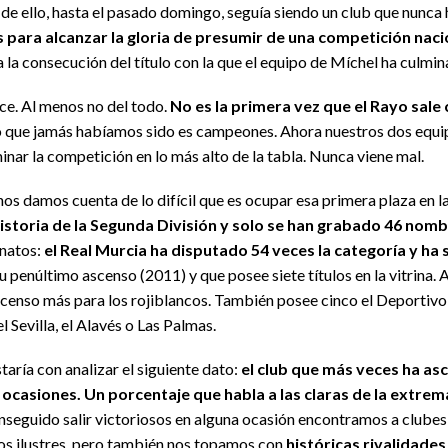
ar de ello, hasta el pasado domingo, seguía siendo un club que nunc
 para alcanzar la gloria de presumir de una competición naci
a la consecución del título con la que el equipo de Míchel ha culmi
ice. Al menos no del todo.
No es la primera vez que el Rayo sale
lo que jamás habíamos sido es campeones. Ahora nuestros dos equi
minar la competición en lo más alto de la tabla. Nunca viene mal.
 nos damos cuenta de lo difícil que es ocupar esa primera plaza en 
historia de la Segunda División y solo se han grabado 46 nomb
natos:
el Real Murcia ha disputado 54 veces la categoría y ha
 penúltimo ascenso (2011) y que posee siete títulos en la vitrina.
scenso más para los rojiblancos. También posee cinco el Deportivo
l Sevilla, el Alavés o Las Palmas.
aría con analizar el siguiente dato:
el club que más veces ha asc
 ocasiones. Un porcentaje que habla a las claras de la extre
onseguido salir victoriosos en alguna ocasión encontramos a clube
antos ilustres, pero también nos topamos con
históricas rivalidades