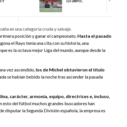
CITY
LOS CAMPOS…
21/07/2026
08/07/2
aña en una categoría cruda y salvaje.
S EN LA CITY
EN MARCHA EL CAMBIO DE LOS CAMPOS DE LA
EL RAYO 20
 primera posición y ganar el campeonato.
Hasta el pasado
CITY
FUENLABR
ona el Rayo tenía una cita con su historia, una
 que es la octava mejor Liga del mundo, aunque desde la
, una vez ascendido,
los de Míchel obtuvieron el título
hada se habían bebido la noche tras ascender la pasada
ina, carácter, armonía, equipo, directrices e, incluso,
 en esto del fútbol muchos grandes buscadores han
de disputar la Segunda División española, la empresa es