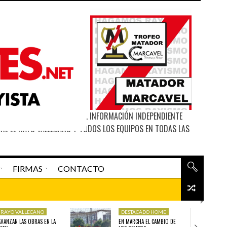
ITIO WEB DE MATAGIGANTES. INFORMACIÓN INDEPENDIENTE
RE EL RAYO VALLECANO Y TODOS LOS EQUIPOS EN TODAS LAS
FIRMAS
CONTACTO
La Madriguera De «el Rata»
RAYO VALLECANO
DESTACADO HOME
O
DESTACADO HOME
DESTAC
AVANZAN LAS OBRAS EN LA
EN MARCHA EL CAMBIO DE