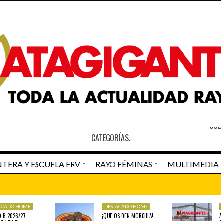
S
SOB
CATEGORÍAS.
TERA Y ESCUELA FRV
RAYO FÉMINAS
MULTIMEDIA
an Pedro Navarro
Newspaper Matagigantes
ACADO HOME
DESTACADO HOME
DESTACADO HOME
RAYO VALLECAN
O B 2026/27
¡QUE OS DEN MORCILLA!