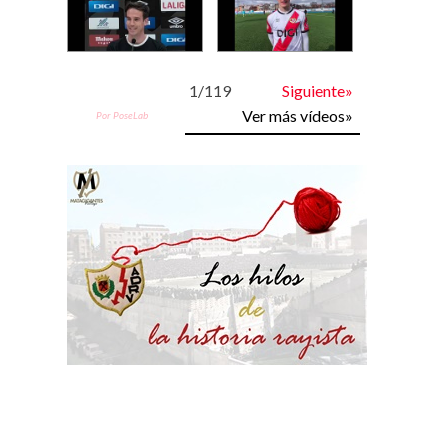
1
/
119
Siguiente»
Ver más vídeos»
Por PoseLab