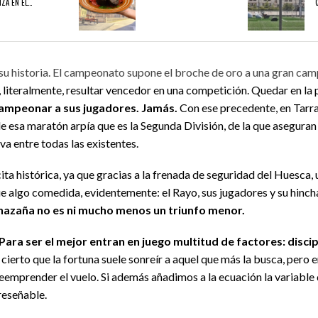
ZA EN EL…
01/08/2026
31/07/2026
su historia. El campeonato supone el broche de oro a una gran camp
A EN EL EXILIO
¡QUE OS DEN MORCILLA!
AVANZAN LAS OBRA
 literalmente, resultar vencedor en una competición. Quedar en la
campeonar a sus jugadores. Jamás.
Con ese precedente, en Tarrag
e esa maratón arpía que es la Segunda División, de la que aseguran
va entre todas las existentes.
 cita histórica, ya que gracias a la frenada de seguridad del Huesca
ue algo comedida, evidentemente: el Rayo, sus jugadores y su hinc
 hazaña no es ni mucho menos un triunfo menor.
Para ser el mejor entran en juego multitud de factores: discipl
cierto que la fortuna suele sonreír a aquel que más la busca, pero
eemprender el vuelo. Si además añadimos a la ecuación la variable 
reseñable.