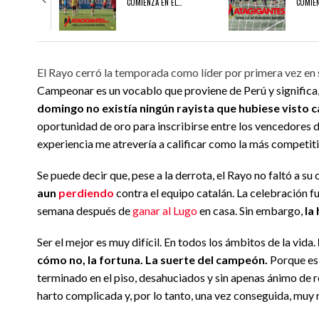
COMIENZA EN EL…
COMIEN
03/08/2026
03/08/2026
El Rayo cerró la temporada como líder por primera vez en 
NDEAR
EL JUVENIL A 26/27 COMIENZA EN EL EXILIO
EL RAYO B 2026/27 COMIENZ
Campeonar es un vocablo que proviene de Perú y significa,
domingo no existía ningún rayista que hubiese visto 
oportunidad de oro para inscribirse entre los vencedores d
experiencia me atrevería a calificar como la más competiti
Se puede decir que, pese a la derrota, el Rayo no faltó a su
aun
perdiendo
contra el equipo catalán. La celebración f
semana después de
ganar al Lugo
en casa. Sin embargo,
la
Ser el mejor es muy difícil. En todos los ámbitos de la vida.
cómo no, la fortuna. La suerte del campeón.
Porque es 
terminado en el piso, desahuciados y sin apenas ánimo de r
harto complicada y, por lo tanto, una vez conseguida, muy 