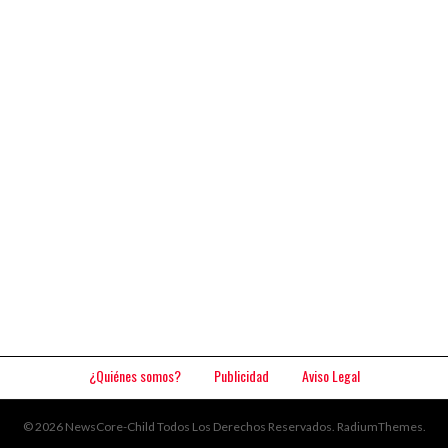
¿Quiénes somos?
Publicidad
Aviso Legal
© 2026 NewsCore-Child Todos Los Derechos Reservados.
RadiumThemes
.