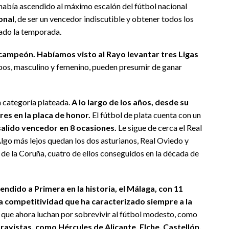
a había ascendido al máximo escalón del fútbol nacional
onal
, de ser un vencedor indiscutible y obtener todos los
nado la temporada.
 campeón. Habíamos visto al Rayo levantar tres Ligas
pos, masculino y femenino, pueden presumir de ganar
la categoría plateada.
A lo largo de los años, desde su
res en la placa de honor.
El fútbol de plata cuenta con un
 salido vencedor en 8 ocasiones.
Le sigue de cerca el Real
 Algo más lejos quedan los dos asturianos, Real Oviedo y
 de la Coruña, cuatro de ellos conseguidos en la década de
endido a Primera en la historia, el Málaga, con 11
ma competitividad que ha caracterizado siempre a la
s que ahora luchan por sobrevivir al fútbol modesto, como
 rayistas, como Hércules de Alicante, Elche, Castellón,