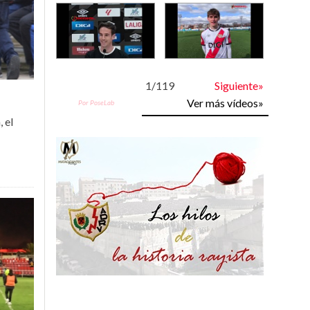
1
/
119
Siguiente»
Ver más vídeos»
Por PoseLab
 el