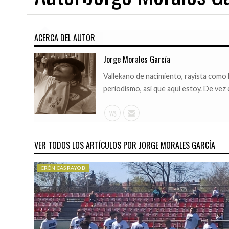
ACERCA DEL AUTOR
03/08/2026
03/08/2026
Jorge Morales García
NDEAR
EL JUVENIL A 26/27 COMIENZA EN EL EXILIO
EL RAYO B 2026/27 COMIENZ
Vallekano de nacimiento, rayista como l
periodismo, así que aquí estoy. De ve
VER TODOS LOS ARTÍCULOS POR JORGE MORALES GARCÍA
CRÓNICAS RAYO B