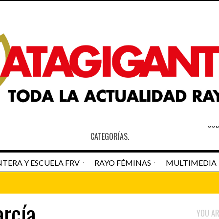
S
SOB
CATEGORÍAS.
TERA Y ESCUELA FRV
RAYO FÉMINAS
MULTIMEDIA
an Pedro Navarro
Newspaper Matagigantes
arcía
DESTACADO HOME
RAYO VALLECAN
YOU AR