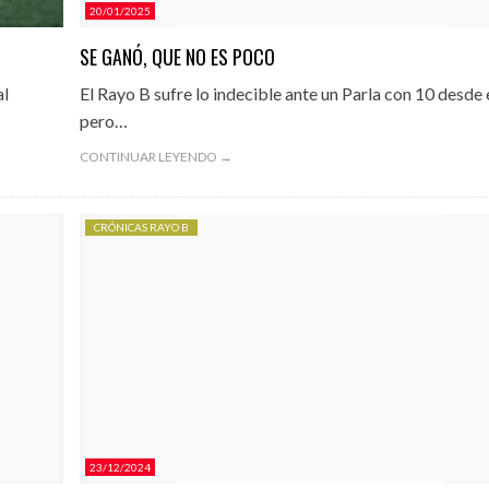
20/01/2025
SE GANÓ, QUE NO ES POCO
al
El Rayo B sufre lo indecible ante un Parla con 10 desde 
pero…
CONTINUAR LEYENDO →
CRÓNICAS RAYO B
23/12/2024