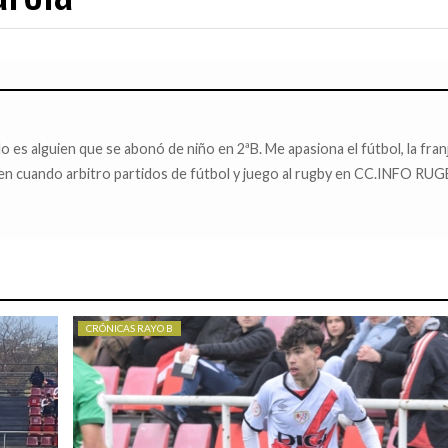
01/08/2026
31/07/2026
A EN EL EXILIO
¡QUE OS DEN MORCILLA!
AVANZAN LAS OBRA
o es alguien que se abonó de niño en 2ªB. Me apasiona el fútbol, la franj
z en cuando arbitro partidos de fútbol y juego al rugby en CC.INFO RU
CRÓNICAS RAYO B