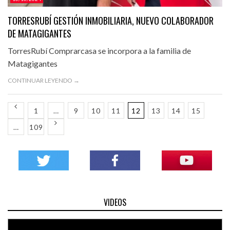
TORRESRUBÍ GESTIÓN INMOBILIARIA, NUEVO COLABORADOR
DE MATAGIGANTES
TorresRubí Comprarcasa se incorpora a la familia de
Matagigantes
CONTINUAR LEYENDO →
1
…
9
10
11
12
13
14
15
…
109
VIDEOS