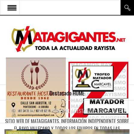
INICIO
RAYO VALLECANO
CANTERA Y ESCUELA FRV
RAYO FÉMINAS
MULTIMEDIA
FIRMAS
Destacado HOME
CONTACTO
YOU ARE HERE:
PÁGINA PRINCIPAL
/
DESTACADO HOME
/
PAGE 12
SITIO WEB DE MATAGIGANTES. INFORMACIÓN INDEPENDIENTE SOBRE
EL RAYO VALLECANO Y TODOS LOS EQUIPOS EN TODAS LAS
DESTACADO HOME