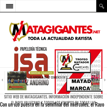
INICIO
RAYO VALLECANO
CANTERA Y ESCUELA FRV
RAYO FÉMINAS
MULTIMEDIA
FIRMAS
RAYO B - CANTERA
EL JUVENIL A 26/27 COMIENZA EN EL…
CONTACTO
SITIO WEB DE MATAGIGANTES. INFORMACIÓN INDEPENDIENTE SOBRE
EL RAYO VALLECANO Y TODOS LOS EQUIPOS EN TODAS LAS
Con un ojo puesto en la semifinal del miércoles, el Rayo