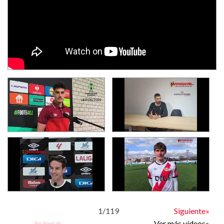
1
/
119
Siguiente»
Ver más vídeos»
Por PoseLab