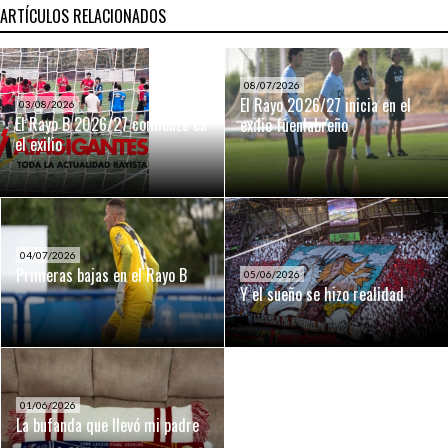
ARTÍCULOS RELACIONADOS
08/07/2026
El Rayo 2026/27 inicia en el
03/08/2026
El Rayo B 2026/27 comienza en
exilio fuenlabreño
el exilio
04/07/2026
Primeras bajas en el Rayo B
05/06/2026
Y el sueño se hizo realidad
01/06/2026
La bufanda que llevó mi padre