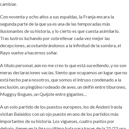
cambiar.
Con noventa y ocho años a sus espaldas, la Franja encara la
segunda parte de la que ya es una de las temporadas más
ilusionantes de su historia, y lo cierto es que cuesta asimilarlo.
Tras lustros luchando por sobrellevar cada vez mejor las
decepciones, acostumbrándonos a la infinitud de la sombra, el
Rayo vuelve a hacernos soñar.
A título personal, aún no me creo lo que está sucediendo, y no son
meras declaraciones vacías. Siento que ocupamos un lugar que no
está hecho para nosotros, que somos el intruso condenado a la
exclusión, un pingüino rodeado de aves, un delfín entre tiburones,
Muggsy Bogues, un Quijote entre gigantes…
A un solo partido de los puestos europeos, los de Andoni Iraola
visitan Balaídos con un ojo puesto en uno de los partidos más
importantes de su historia. Los vigueses, cuatro puntos por
debajo, tienen en la liga su última bala para hacer de la 21/22 una