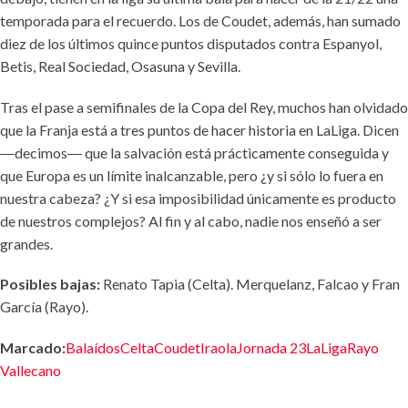
temporada para el recuerdo. Los de Coudet, además, han sumado
diez de los últimos quince puntos disputados contra Espanyol,
Betis, Real Sociedad, Osasuna y Sevilla.
Tras el pase a semifinales de la Copa del Rey, muchos han olvidado
que la Franja está a tres puntos de hacer historia en LaLiga. Dicen
―decimos― que la salvación está prácticamente conseguida y
que Europa es un límite inalcanzable, pero ¿y si sólo lo fuera en
nuestra cabeza? ¿Y si esa imposibilidad únicamente es producto
de nuestros complejos? Al fin y al cabo, nadie nos enseñó a ser
grandes.
Posibles bajas:
Renato Tapia (Celta). Merquelanz, Falcao y Fran
García (Rayo).
Marcado:
Balaídos
Celta
Coudet
Iraola
Jornada 23
LaLiga
Rayo
Vallecano