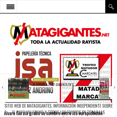
INICIO
RAYO VALLECANO
CANTERA Y ESCUELA FRV
RAYO FÉMINAS
MULTIMEDIA
FIRMAS
RAYO B - CANTERA
EL JUVENIL A 26/27 COMIENZA EN EL…
CONTACTO
SITIO WEB DE MATAGIGANTES. INFORMACIÓN INDEPENDIENTE SOBRE
Álvaro García graba su nombre entre los europichichis
EL RAYO VALLECANO Y TODOS LOS EQUIPOS EN TODAS LAS