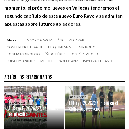
momento, el próximo jueves en Vallecas tendremos el
segundo capítulo de este nuevo Euro Rayo y se admiten
apuestas sobre futuros goleadores.
Marcado:
ÁLVARO GARCÍA
ÁNGEL ALCÁZAR
CONFERENCE LEAGUE
DE QUINTANA
ELVIR BOLIC
FC NEMAN GRODNO
ÍÑIGO PÉREZ
JON PÉREZ BOLO
LUIS CEMBRANOS
MICHEL
PABLO SANZ
RAYO VALLECANO
ARTÍCULOS RELACIONADOS
08/07/2026
El Rayo 2026/27 inicia en el
03/08/2026
El Rayo B 2026/27 comienza
exilio fuenlabreño
en el exilio