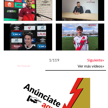
1
/
119
Siguiente»
Ver más vídeos»
Por PoseLab