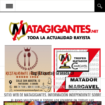
INICIO
RAYO VALLECANO
CANTERA Y ESCUELA FRV
RAYO FÉMINAS
MULTIMEDIA
FIRMAS
Tag (Etiqueta):
Granada CF
CONTACTO
YOU ARE HERE:
PÁGINA PRINCIPAL
/
GRANADA CF
SITIO WEB DE MATAGIGANTES. INFORMACIÓN INDEPENDIENTE SOBRE
EL RAYO VALLECANO Y TODOS LOS EQUIPOS EN TODAS LAS
ALTAS Y BAJAS