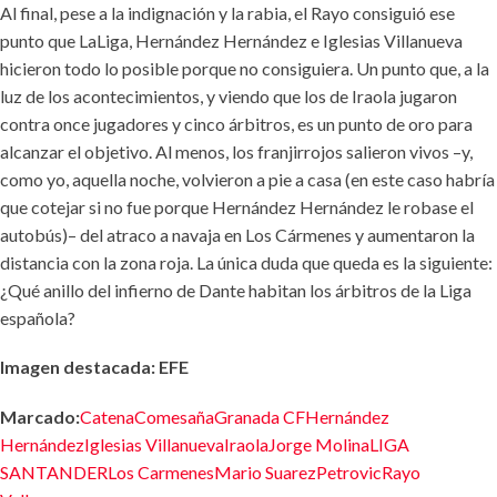
Al final, pese a la indignación y la rabia, el Rayo consiguió ese
punto que LaLiga, Hernández Hernández e Iglesias Villanueva
hicieron todo lo posible porque no consiguiera. Un punto que, a la
luz de los acontecimientos, y viendo que los de Iraola jugaron
contra once jugadores y cinco árbitros, es un punto de oro para
alcanzar el objetivo. Al menos, los franjirrojos salieron vivos –y,
como yo, aquella noche, volvieron a pie a casa (en este caso habría
que cotejar si no fue porque Hernández Hernández le robase el
autobús)– del atraco a navaja en Los Cármenes y aumentaron la
distancia con la zona roja. La única duda que queda es la siguiente:
¿Qué anillo del infierno de Dante habitan los árbitros de la Liga
española?
Imagen destacada: EFE
Marcado:
Catena
Comesaña
Granada CF
Hernández
Hernández
Iglesias Villanueva
Iraola
Jorge Molina
LIGA
SANTANDER
Los Carmenes
Mario Suarez
Petrovic
Rayo