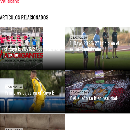
Vallecano
ARTÍCULOS RELACIONADOS
08/07/2026
El Rayo 2026/27 inicia en el
03/08/2026
El Rayo B 2026/27 comienza en
exilio fuenlabreño
el exilio
04/07/2026
Primeras bajas en el Rayo B
05/06/2026
Y el sueño se hizo realidad