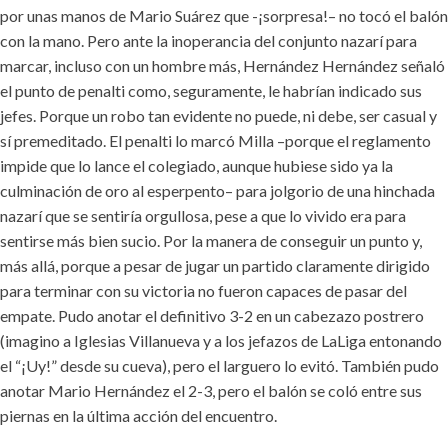
por unas manos de Mario Suárez que -¡sorpresa!– no tocó el balón
con la mano. Pero ante la inoperancia del conjunto nazarí para
marcar, incluso con un hombre más, Hernández Hernández señaló
el punto de penalti como, seguramente, le habrían indicado sus
jefes. Porque un robo tan evidente no puede, ni debe, ser casual y
sí premeditado. El penalti lo marcó Milla –porque el reglamento
impide que lo lance el colegiado, aunque hubiese sido ya la
culminación de oro al esperpento– para jolgorio de una hinchada
nazarí que se sentiría orgullosa, pese a que lo vivido era para
sentirse más bien sucio. Por la manera de conseguir un punto y,
más allá, porque a pesar de jugar un partido claramente dirigido
para terminar con su victoria no fueron capaces de pasar del
empate. Pudo anotar el definitivo 3-2 en un cabezazo postrero
(imagino a Iglesias Villanueva y a los jefazos de LaLiga entonando
el “¡Uy!” desde su cueva), pero el larguero lo evitó. También pudo
anotar Mario Hernández el 2-3, pero el balón se coló entre sus
piernas en la última acción del encuentro.