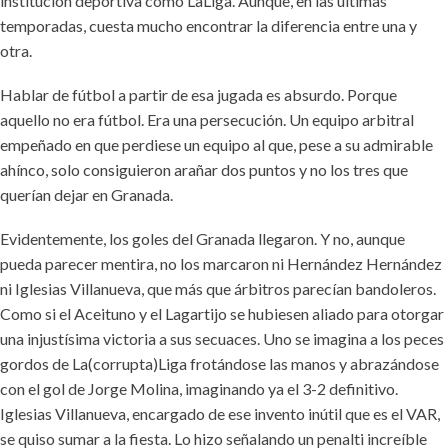
institución deportiva como LaLiga. Aunque, en las últimas
temporadas, cuesta mucho encontrar la diferencia entre una y
otra.
Hablar de fútbol a partir de esa jugada es absurdo. Porque
aquello no era fútbol. Era una persecución. Un equipo arbitral
empeñado en que perdiese un equipo al que, pese a su admirable
ahínco, solo consiguieron arañar dos puntos y no los tres que
querían dejar en Granada.
Evidentemente, los goles del Granada llegaron. Y no, aunque
pueda parecer mentira, no los marcaron ni Hernández Hernández
ni Iglesias Villanueva, que más que árbitros parecían bandoleros.
Como si el Aceituno y el Lagartijo se hubiesen aliado para otorgar
una injustísima victoria a sus secuaces. Uno se imagina a los peces
gordos de La(corrupta)Liga frotándose las manos y abrazándose
con el gol de Jorge Molina, imaginando ya el 3-2 definitivo.
Iglesias Villanueva, encargado de ese invento inútil que es el VAR,
se quiso sumar a la fiesta. Lo hizo señalando un penalti increíble