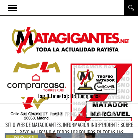
INICIO
RAYO VALLECANO
CANTERA Y ESCUELA FRV
RAYO FÉMINAS
MULTIMEDIA
FIRMAS
Tag (Etiqueta):
UB Conquense
CONTACTO
YOU ARE HERE:
PÁGINA PRINCIPAL
/
UB CONQUENSE
SITIO WEB DE MATAGIGANTES. INFORMACIÓN INDEPENDIENTE SOBRE
EL RAYO VALLECANO Y TODOS LOS EQUIPOS EN TODAS LAS
CRÓNICAS RAYO B