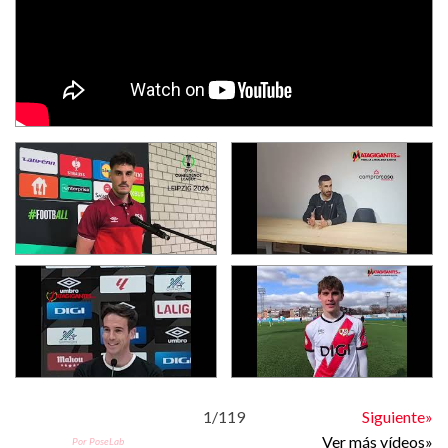
1
/
119
Siguiente»
Ver más vídeos»
Por PoseLab