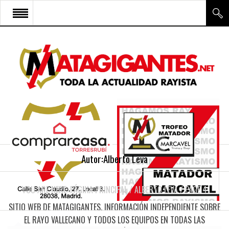
INICIO
RAYO VALLECANO
CANTERA Y ESCUELA FRV
RAYO FÉMINAS
MULTIMEDIA
FIRMAS
Autor:Alberto Leva
CONTACTO
YOU ARE HERE:
PÁGINA PRINCIPAL
/
ALBERTO LEVA
/
PAGE 4
SITIO WEB DE MATAGIGANTES. INFORMACIÓN INDEPENDIENTE SOBRE
EL RAYO VALLECANO Y TODOS LOS EQUIPOS EN TODAS LAS