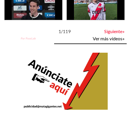
1
/
119
Siguiente»
Ver más vídeos»
Por PoseLab