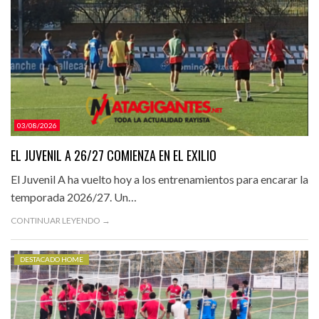
03/08/2026
EL JUVENIL A 26/27 COMIENZA EN EL EXILIO
El Juvenil A ha vuelto hoy a los entrenamientos para encarar la
temporada 2026/27. Un…
CONTINUAR LEYENDO →
DESTACADO HOME