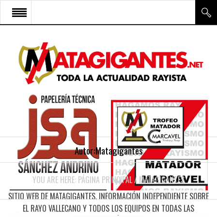
INICIO
RAYO VALLECANO
CANTERA Y ESCUELA FRV
RAYO FÉMINAS
MULTIMEDIA
FIRMAS
Autor:Matagigantes
CONTACTO
YOU ARE HERE:
PÁGINA PRINCIPAL
/
MATAGIGANTES
SITIO WEB DE MATAGIGANTES. INFORMACIÓN INDEPENDIENTE SOBRE
EL RAYO VALLECANO Y TODOS LOS EQUIPOS EN TODAS LAS