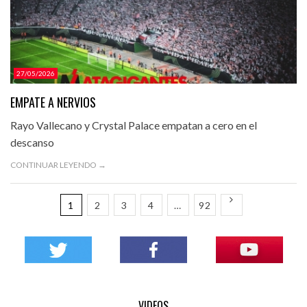
27/05/2026
EMPATE A NERVIOS
Rayo Vallecano y Crystal Palace empatan a cero en el
descanso
CONTINUAR LEYENDO →
1
2
3
4
…
92
VIDEOS