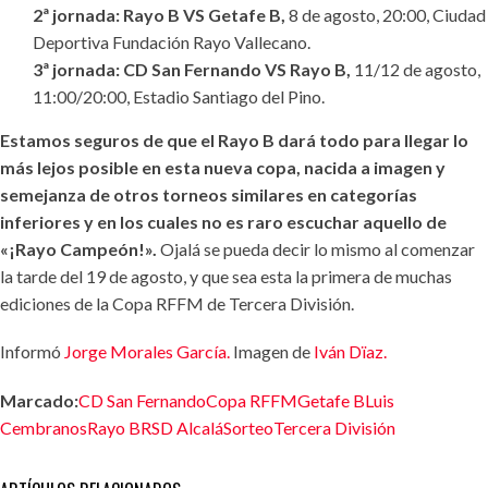
2ª jornada: Rayo B VS Getafe B,
8 de agosto, 20:00, Ciudad
Deportiva Fundación Rayo Vallecano.
3ª jornada: CD San Fernando VS Rayo B,
11/12 de agosto,
11:00/20:00, Estadio Santiago del Pino.
Estamos seguros de que el Rayo B dará todo para llegar lo
más lejos posible en esta nueva copa, nacida a imagen y
semejanza de otros torneos similares en categorías
inferiores y en los cuales no es raro escuchar aquello de
«¡Rayo Campeón!».
Ojalá se pueda decir lo mismo al comenzar
la tarde del 19 de agosto, y que sea esta la primera de muchas
ediciones de la Copa RFFM de Tercera División.
Informó
Jorge Morales García.
Imagen de
Iván Dïaz.
Marcado:
CD San Fernando
Copa RFFM
Getafe B
Luis
Cembranos
Rayo B
RSD Alcalá
Sorteo
Tercera División