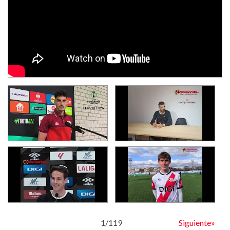
1
/
119
Siguiente»