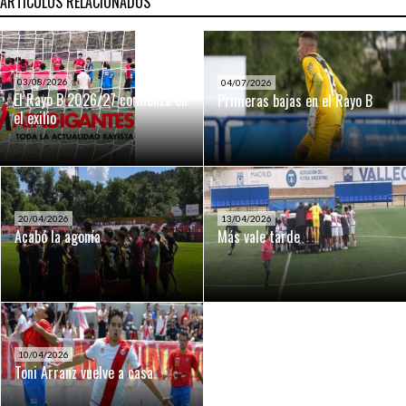
ARTÍCULOS RELACIONADOS
03/08/2026
04/07/2026
El Rayo B 2026/27 comienza en
Primeras bajas en el Rayo B
el exilio
20/04/2026
13/04/2026
Acabó la agonía
Más vale tarde
10/04/2026
Toni Arranz vuelve a casa