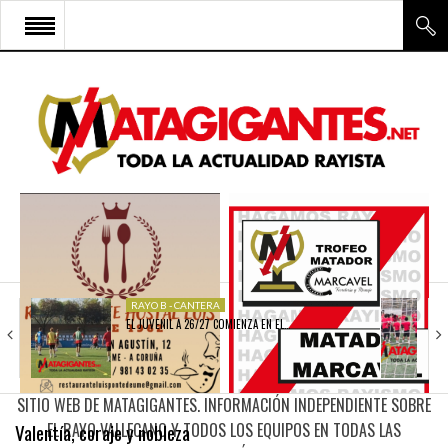
INICIO
RAYO VALLECANO
CANTERA Y ESCUELA FRV
RAYO FÉMINAS
MULTIMEDIA
FIRMAS
RAYO B - CANTERA
EL JUVENIL A 26/27 COMIENZA EN EL…
CONTACTO
SITIO WEB DE MATAGIGANTES. INFORMACIÓN INDEPENDIENTE SOBRE
Valentía, coraje y nobleza
EL RAYO VALLECANO Y TODOS LOS EQUIPOS EN TODAS LAS