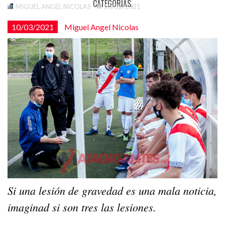
CATEGORÍAS.
MIGUEL ANGEL NICOLAS
10/03/2021
10/03/2021
Miguel Angel Nicolas
Si una lesión de gravedad es una mala noticia,
imaginad si son tres las lesiones.