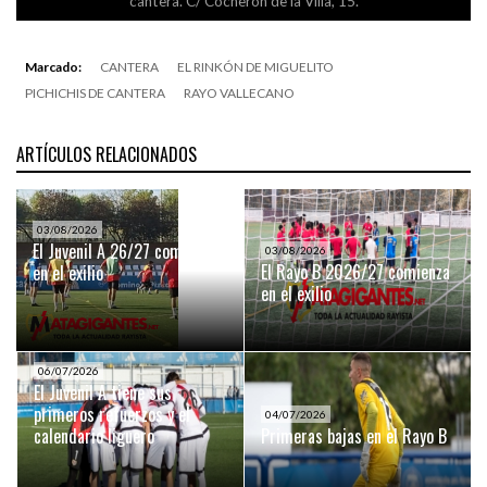
cantera. C/ Cocherón de la Villa, 15.
Marcado:
CANTERA
EL RINKÓN DE MIGUELITO
PICHICHIS DE CANTERA
RAYO VALLECANO
ARTÍCULOS RELACIONADOS
03/08/2026
El Juvenil A 26/27 comienza
03/08/2026
El Rayo B 2026/27 comienza
en el exilio
en el exilio
06/07/2026
El Juvenil A tiene sus
primeros refuerzos y el
04/07/2026
calendario liguero
Primeras bajas en el Rayo B