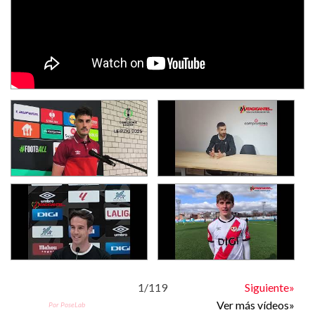
1
/
119
Siguiente»
Ver más vídeos»
Por PoseLab