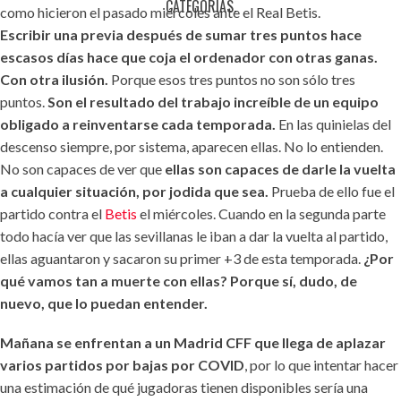
CATEGORÍAS.
como hicieron el pasado miércoles ante el Real Betis.
Escribir una previa después de sumar tres puntos hace
escasos días hace que coja el ordenador con otras ganas.
Con otra ilusión.
Porque esos tres puntos no son sólo tres
puntos.
Son el resultado del trabajo increíble de un equipo
obligado a reinventarse cada temporada.
En las quinielas del
descenso siempre, por sistema, aparecen ellas. No lo entienden.
No son capaces de ver que
ellas son capaces de darle la vuelta
a cualquier situación, por jodida que sea.
Prueba de ello fue el
partido contra el
Betis
el miércoles. Cuando en la segunda parte
todo hacía ver que las sevillanas le iban a dar la vuelta al partido,
ellas aguantaron y sacaron su primer +3 de esta temporada.
¿Por
qué vamos tan a muerte con ellas? Porque sí, dudo, de
nuevo, que lo puedan entender.
Mañana se enfrentan a un Madrid CFF que llega de aplazar
varios partidos por bajas por COVID
, por lo que intentar hacer
una estimación de qué jugadoras tienen disponibles sería una