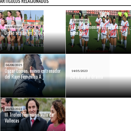
ARTÍCULOS RELACIONADOS
11/08/2025
El Rayo Femenino arranca con
03/09/2025
Doble sesión en la City
buen pie
06/08/2025
Óscar Lomas, nuevo entrenador
14/05/2023
del Rayo Femenino A
De la ola al drama
20/12/2022
III Trofeo Femenino Villa de
Vallecas