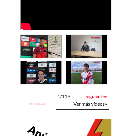
1
/
119
Siguiente»
Ver más vídeos»
Por PoseLab