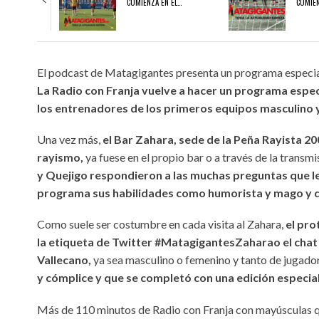
COMIENZA EN EL…
COMIEN
03/08/2026
03/08/2026
El podcast de Matagigantes presenta un programa especial 
NDEAR
EL JUVENIL A 26/27 COMIENZA EN EL EXILIO
EL RAYO B 2026/27 COMIENZ
La Radio con Franja vuelve a hacer un programa especia
los entrenadores de los primeros equipos masculino 
Una vez más,
el Bar Zahara, sede de la Peña Rayista 20
rayismo,
ya fuese en el propio bar o a través de la trans
y Quejigo respondieron a las muchas preguntas que l
programa sus habilidades como humorista y mago y qu
Como suele ser costumbre en cada visita al Zahara,
el pro
la etiqueta de Twitter #MatagigantesZaharao el chat 
Vallecano,
ya sea masculino o femenino y tanto de jugador
y cómplice y que se completó con una edición especia
Más de 110 minutos de Radio con Franja con mayúsculas qu