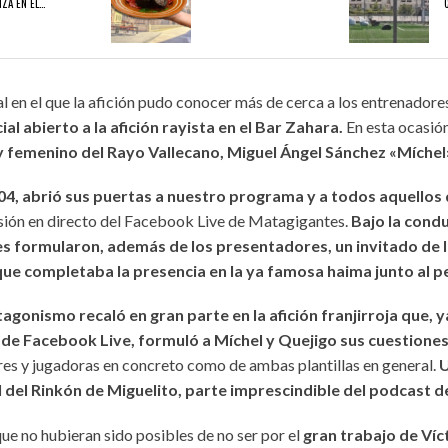
ZA EN EL…
01/08/2026
31/07/2026
en el que la afición pudo conocer más de cerca a los entrenadores
A EN EL EXILIO
¡QUE OS DEN MORCILLA!
AVANZAN LAS OBRA
l abierto a la afición rayista en el Bar Zahara.
En esta ocasió
y femenino del Rayo Vallecano, Miguel Ángel Sánchez «Míchel
04, abrió sus puertas a nuestro programa y a todos aquellos 
misión en directo del Facebook Live de Matagigantes.
Bajo la condu
es formularon, además de los presentadores, un invitado de 
e completaba la presencia en la ya famosa haima junto al pe
tagonismo recaló en gran parte en la afición franjirroja que, y
de Facebook Live, formuló a Míchel y Quejigo sus cuestiones 
es y jugadoras en concreto como de ambas plantillas en general.
U
l del Rinkón de Miguelito, parte imprescindible del podcast 
e no hubieran sido posibles de no ser por el
gran trabajo de Víc