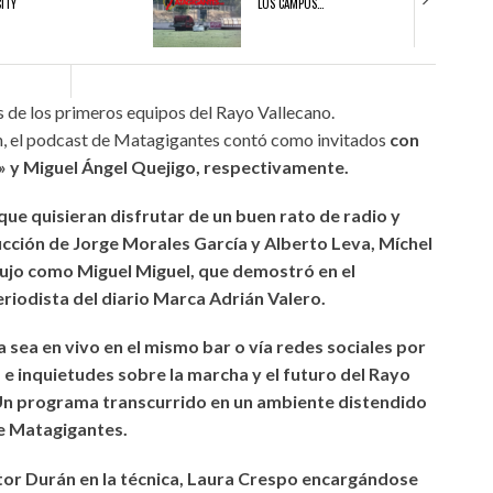
CITY
LOS CAMPOS…
21/07/2026
08/07/2
 de los primeros equipos del Rayo Vallecano.
S EN LA CITY
EN MARCHA EL CAMBIO DE LOS CAMPOS DE LA
EL RAYO 20
n, el podcast de Matagigantes contó como invitados
con
CITY
FUENLABR
» y Miguel Ángel Quejigo, respectivamente.
que quisieran disfrutar de un buen rato de radio y
cción de Jorge Morales García y Alberto Leva, Míchel
lujo como Miguel Miguel, que demostró en el
riodista del diario Marca Adrián Valero.
a sea en vivo en el mismo bar o vía redes sociales por
e inquietudes sobre la marcha y el futuro del Rayo
n programa transcurrido en un ambiente distendido
de Matagigantes.
tor Durán en la técnica, Laura Crespo encargándose