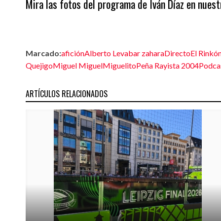
Mira las fotos del programa de Iván Díaz en nues
Marcado:
afición
Alberto Leva
bar zahara
Directo
El Rinkó
Quejigo
Miguel Miguel
Miguelito
Peña Rayista 2004
Podca
ARTÍCULOS RELACIONADOS