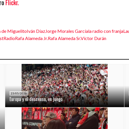
tro
Flickr.
n de Miguelito
Iván Díaz
Jorge Morales García
la radio con franja
La
st
Radio
Rafa Alameda Jr.
Rafa Alameda Sr.
Víctor Durán
23/05/2026
Europa y el descenso, en juego