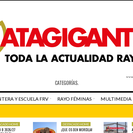
S
SOB
CATEGORÍAS.
TERA Y ESCUELA FRV
RAYO FÉMINAS
MULTIMEDIA
an Pedro Navarro
Newspaper Matagigantes
ACADO HOME
DESTACADO HOME
DESTACADO HOME
RAYO VALLECAN
O B 2026/27
¡QUE OS DEN MORCILLA!