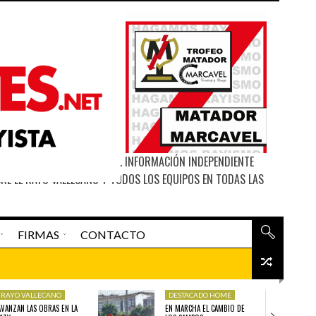
ITIO WEB DE MATAGIGANTES. INFORMACIÓN INDEPENDIENTE
RE EL RAYO VALLECANO Y TODOS LOS EQUIPOS EN TODAS LAS
FIRMAS
CONTACTO
La Madriguera De «el Rata»
RAYO VALLECANO
DESTACADO HOME
O
DESTACADO HOME
DESTAC
AVANZAN LAS OBRAS EN LA
EN MARCHA EL CAMBIO DE