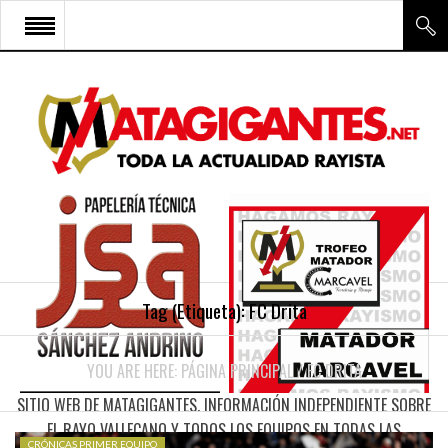
INICIO
RAYO VALLECANO
CANTERA Y ESCUELA FRV
RAYO FÉMINAS
MULTIMEDIA
FIRMAS
Tag (Etiqueta):
FC Drita
CONTACTO
YOU ARE HERE:
PÁGINA PRINCIPAL
/
FC DRITA
SITIO WEB DE MATAGIGANTES. INFORMACIÓN INDEPENDIENTE SOBRE
EL RAYO VALLECANO Y TODOS LOS EQUIPOS EN TODAS LAS
CRÓNICAS PRIMER EQUIPO