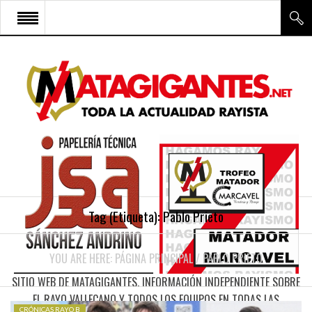
INICIO
RAYO VALLECANO
CANTERA Y ESCUELA FRV
RAYO FÉMINAS
MULTIMEDIA
FIRMAS
Tag (Etiqueta):
Pablo Prieto
CONTACTO
YOU ARE HERE:
PÁGINA PRINCIPAL
/
PABLO PRIETO
SITIO WEB DE MATAGIGANTES. INFORMACIÓN INDEPENDIENTE SOBRE
EL RAYO VALLECANO Y TODOS LOS EQUIPOS EN TODAS LAS
CRÓNICAS RAYO B