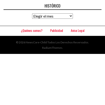
HISTÓRICO
Histórico
¿Quiénes somos?
Publicidad
Aviso Legal
© 2026 NewsCore-Child Todos Los Derechos Reservados.
RadiumThemes
.