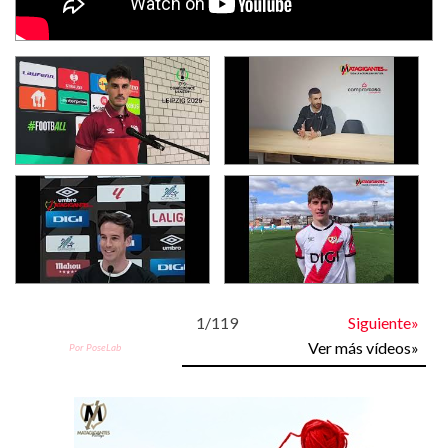
1
/
119
Siguiente»
Ver más vídeos»
Por PoseLab