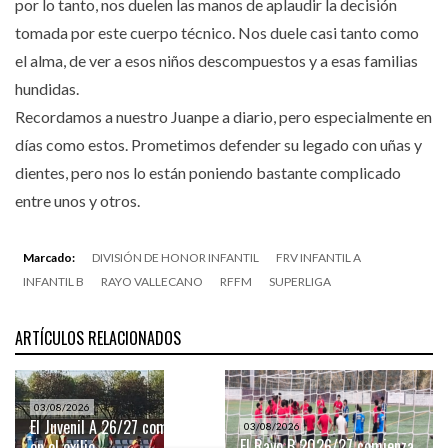
por lo tanto, nos duelen las manos de aplaudir la decisión
tomada por este cuerpo técnico. Nos duele casi tanto como
el alma, de ver a esos niños descompuestos y a esas familias
hundidas.
Recordamos a nuestro Juanpe a diario, pero especialmente en
días como estos. Prometimos defender su legado con uñas y
dientes, pero nos lo están poniendo bastante complicado
entre unos y otros.
Marcado:
DIVISIÓN DE HONOR INFANTIL
FRV INFANTIL A
INFANTIL B
RAYO VALLECANO
RFFM
SUPERLIGA
ARTÍCULOS RELACIONADOS
03/08/2026
El Juvenil A 26/27 comienza
03/08/2026
El Rayo B 2026/27 comienza
en el exilio