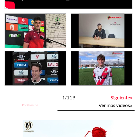
1
/
119
Siguiente»
Ver más vídeos»
Por PoseLab