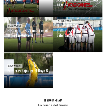
en el exilio
06/07/2026
El Juvenil A tiene sus
08/07/2026
El Rayo 2026/27 inicia en el
primeros refuerzos y el
exilio fuenlabreño
calendario liguero
04/07/2026
Primeras bajas en el Rayo B
HISTORIA PREVIA
En busca del fuego