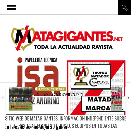
INICIO
RAYO VALLECANO
CANTERA Y ESCUELA FRV
RAYO FÉMINAS
MULTIMEDIA
FIRMAS
RAYO B - CANTERA
EL JUVENIL A 26/27 COMIENZA EN EL…
CONTACTO
SITIO WEB DE MATAGIGANTES. INFORMACIÓN INDEPENDIENTE SOBRE
En la calle por no dejarse ganar
EL RAYO VALLECANO Y TODOS LOS EQUIPOS EN TODAS LAS