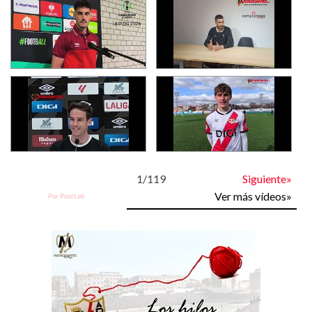
1
/
119
Siguiente»
Ver más vídeos»
Por PoseLab