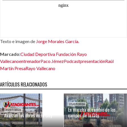
Texto e imagen de
Jorge Morales García.
Marcado:
Ciudad Deportiva Fundación Rayo
Vallecano
entrenador
Paco Jémez
Podcast
presentación
Raúl
Martín Presa
Rayo Vallecano
ARTÍCULOS RELACIONADOS
21/07/2026
En marcha el cambio de los
31/07/2026
Avanzan las obras en la City
campos de la City