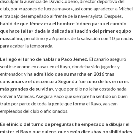
disculpar la ausencia de David Cobeño, director deportivo del
club, por «razones de fuerza mayor», así como agradecer a Míchel
el trabajo desempeñado al frente de la nave rayista. Después,
habló de que Jémez era el hombre idóneo para «el cambio
que hace falta» dada la delicada situación del primer equipo
masculino,
penúltimo y a 6 puntos de la salvación con 10 jornadas
para acabar la temporada.
Le llegó el turno de hablar a Paco Jémez.
El canario aseguró
sentirse «como en casa» en el Rayo, donde ha sido jugador y
entrenador, y
ha admitido que su marcha en 2016 tras
consumarse el descenso a Segunda fue «uno de los errores
más grandes de su vida»,
y que por ello no le ha costado nada
volver a Vallecas. Asegura Paco que siempre ha sentido un buen
trato por parte de toda la gente que forma el Rayo, ya sean
empleados del club o aficionados.
En el inicio del turno de preguntas ha empezado a dibujar el
míster el Rayo que quiere, que según dice «hay posibilidades