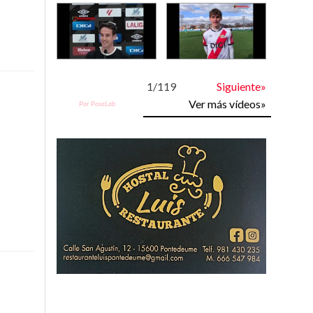
1
/
119
Siguiente»
Ver más vídeos»
Por PoseLab