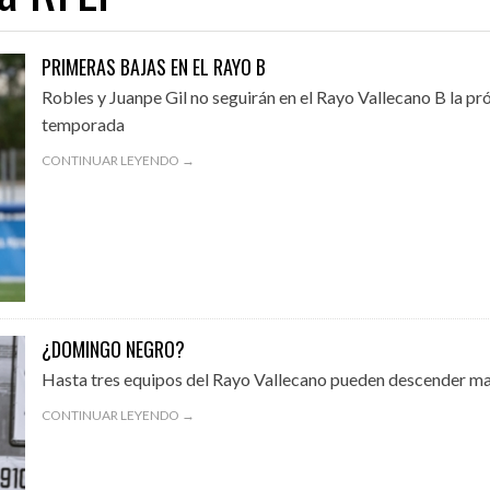
PRIMERAS BAJAS EN EL RAYO B
Robles y Juanpe Gil no seguirán en el Rayo Vallecano B la p
01/08/2026
31/07/2026
temporada
A EN EL EXILIO
¡QUE OS DEN MORCILLA!
AVANZAN LAS OBRA
CONTINUAR LEYENDO →
¿DOMINGO NEGRO?
Hasta tres equipos del Rayo Vallecano pueden descender m
CONTINUAR LEYENDO →