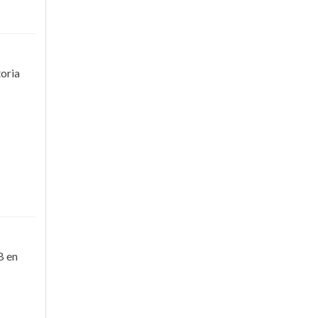
oria
B en