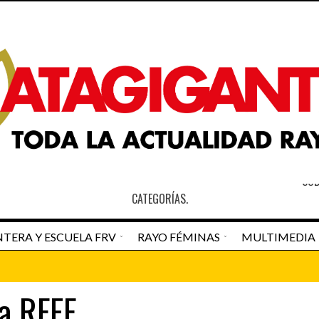
S
SOB
CATEGORÍAS.
TERA Y ESCUELA FRV
RAYO FÉMINAS
MULTIMEDIA
an Pedro Navarro
Newspaper Matagigantes
a RFEF
DESTACADO HOME
RAYO VALLECAN