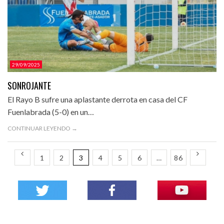
29/09/2025
SONROJANTE
El Rayo B sufre una aplastante derrota en casa del CF
Fuenlabrada (5-0) en un…
CONTINUAR LEYENDO →
1
2
3
4
5
6
…
86