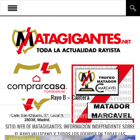
INICIO
RAYO VALLECANO
CANTERA Y ESCUELA FRV
RAYO FÉMINAS
MULTIMEDIA
FIRMAS
Rayo B – Cantera
CONTACTO
YOU ARE HERE:
PÁGINA PRINCIPAL
/
RAYO B – CANTERA
/
PAGE 3
SITIO WEB DE MATAGIGANTES. INFORMACIÓN INDEPENDIENTE SOBRE
EL RAYO VALLECANO Y TODOS LOS EQUIPOS EN TODAS LAS
DESTACADO HOME