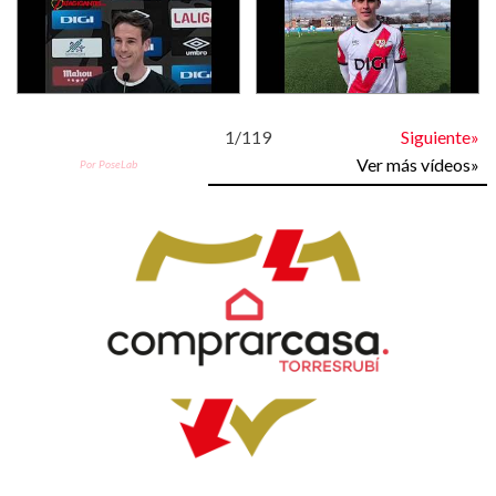
1
/
119
Siguiente»
Ver más vídeos»
Por PoseLab