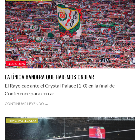
CATEGORÍAS.
28/05/2026
LA ÚNICA BANDERA QUE HAREMOS ONDEAR
El Rayo cae ante el Crystal Palace (1-0) en la final de
Conference para cerrar…
CONTINUAR LEYENDO →
RAYO VALLECANO