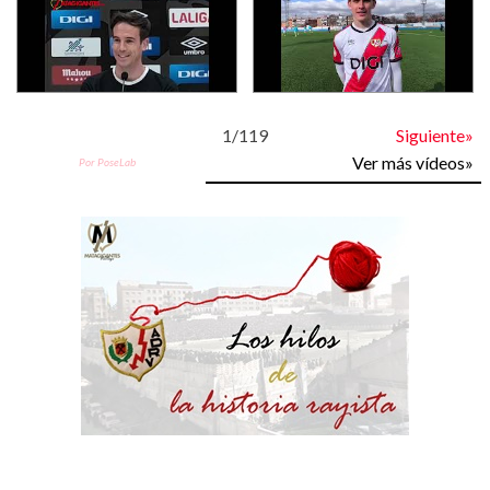
1
/
119
Siguiente»
Ver más vídeos»
Por PoseLab