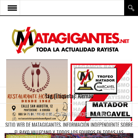
INICIO
RAYO VALLECANO
CANTERA Y ESCUELA FRV
RAYO FÉMINAS
MULTIMEDIA
FIRMAS
Tag (Etiqueta):
Alemão
CONTACTO
YOU ARE HERE:
PÁGINA PRINCIPAL
/
ALEMÃO
SITIO WEB DE MATAGIGANTES. INFORMACIÓN INDEPENDIENTE SOBRE
EL RAYO VALLECANO Y TODOS LOS EQUIPOS EN TODAS LAS
CRÓNICAS PRIMER EQUIPO