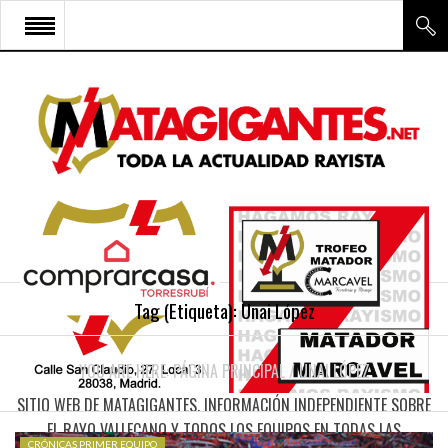
INICIO
RAYO VALLECANO
CANTERA Y ESCUELA FRV
RAYO FÉMINAS
MULTIMEDIA
FIRMAS
Tag (Etiqueta):
Unai López
CONTACTO
YOU ARE HERE:
PÁGINA PRINCIPAL
/
UNAI LÓPEZ
SITIO WEB DE MATAGIGANTES. INFORMACIÓN INDEPENDIENTE SOBRE
EL RAYO VALLECANO Y TODOS LOS EQUIPOS EN TODAS LAS
CRÓNICAS PRIMER EQUIPO