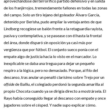
aprovechándose del terrorífico partido defensivo y en salida
de los franjirrojos, tremendamente fallones en todas las zonas
del campo. Solo un tiro lejano del goleador Álvaro García,
detenido por Berisha, pudo ampliar la ventaja antes de que
Lindberg recogiese un balón frente a la retaguardia rayista,
pasiva y contemplativa, y se pasease con él hasta la frontal
del área, donde disparó sin oposición ya casi más por
vergüenza que por fútbol. El conjunto sueco ponía con el
empate algo de justicia hacia lo visto en el marcador. Lo
inexplicable se daba una tregua para dejar un pequeño
respiro a la lógica, pero no demasiado. Porque, al filo del
descanso, tras anular un penalti clarísimo sobre Trejo por un
offside
de Balliu, el colegiado perdonó la segunda amarilla al
propio Chocota cuando ya se dirigía directo a mostrársela. El
Rayo había conseguido llegar al descanso con empate y once
jugadores sobre el césped. Y nadie supo explicar cómo.