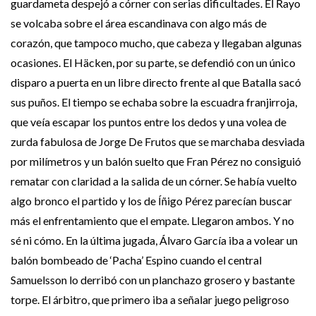
guardameta despejó a córner con serias dificultades. El Rayo
se volcaba sobre el área escandinava con algo más de
corazón, que tampoco mucho, que cabeza y llegaban algunas
ocasiones. El Häcken, por su parte, se defendió con un único
disparo a puerta en un libre directo frente al que Batalla sacó
sus puños. El tiempo se echaba sobre la escuadra franjirroja,
que veía escapar los puntos entre los dedos y una volea de
zurda fabulosa de Jorge De Frutos que se marchaba desviada
por milímetros y un balón suelto que Fran Pérez no consiguió
rematar con claridad a la salida de un córner. Se había vuelto
algo bronco el partido y los de Íñigo Pérez parecían buscar
más el enfrentamiento que el empate. Llegaron ambos. Y no
sé ni cómo. En la última jugada, Álvaro García iba a volear un
balón bombeado de ‘Pacha’ Espino cuando el central
Samuelsson lo derribó con un planchazo grosero y bastante
torpe. El árbitro, que primero iba a señalar juego peligroso