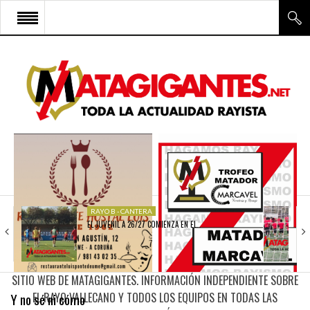
INICIO
RAYO VALLECANO
CANTERA Y ESCUELA FRV
RAYO FÉMINAS
MULTIMEDIA
FIRMAS
RAYO B - CANTERA
EL JUVENIL A 26/27 COMIENZA EN EL…
CONTACTO
SITIO WEB DE MATAGIGANTES. INFORMACIÓN INDEPENDIENTE SOBRE
Y no sé ni cómo
EL RAYO VALLECANO Y TODOS LOS EQUIPOS EN TODAS LAS