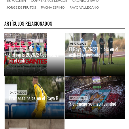
BK HĀCKEN
CONFERENCE LEAGUE
CRÓNICAS RAYO
JORGE DE FRUTOS
PACHA ESPINO
RAYO VALLECANO
ARTÍCULOS RELACIONADOS
08/07/2026
El Rayo 2026/27 inicia en el
03/08/2026
El Rayo B 2026/27 comienza
exilio fuenlabreño
en el exilio
04/07/2026
Primeras bajas en el Rayo B
05/06/2026
Y el sueño se hizo realidad